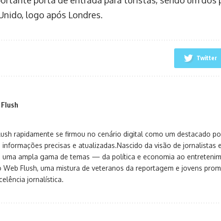
ortante porta de entrada para turistas, sendo um dos p
Unido, logo após Londres.
Twitter
 Flush
sh rapidamente se firmou no cenário digital como um destacado port
 informações precisas e atualizadas.Nascido da visão de jornalistas 
ça uma ampla gama de temas — da política e economia ao entreteni
o Web Flush, uma mistura de veteranos da reportagem e jovens pro
elência jornalística.