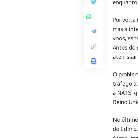
enquanto 
Por volta 
mas a int
voos, esp
Antes do 
aterrissar
O problem
tráfego a
a NATS, q
Reino Uni
No último
de Edimbu