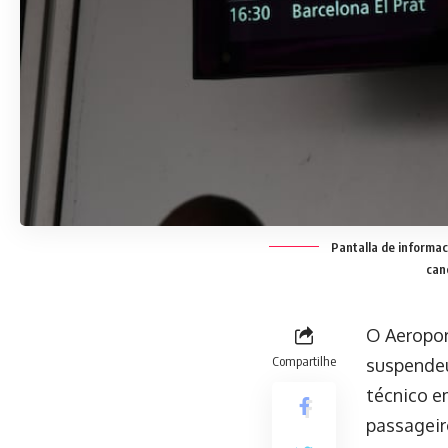
Pantalla de informac
can
O Aeropor
Compartilhe
suspendeu
técnico e
passageir