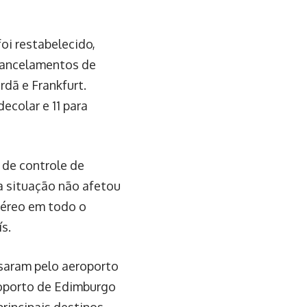
foi restabelecido,
 cancelamentos de
dã e Frankfurt.
ecolar e 11 para
 de controle de
a situação não afetou
aéreo em todo o
s.
saram pelo aeroporto
roporto de Edimburgo