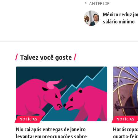
ANTERIOR
México reduz jo
salário mínimo
Talvez você goste
NOTÍCIAS
NOTÍCIAS
Nio cai após entregas de janeiro
Horóscopo:
levantarem preocupações sobre
quarta-feir