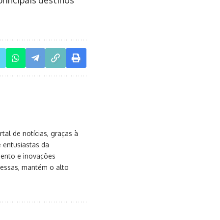
rincipais destinos
al de notícias, graças à
e entusiastas da
mento e inovações
messas, mantém o alto