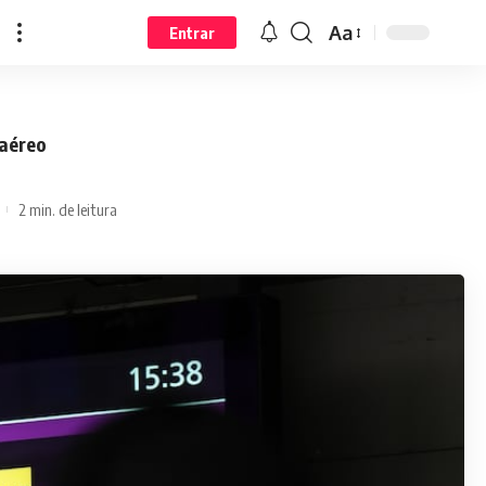
Aa
Entrar
 aéreo
2 min. de leitura