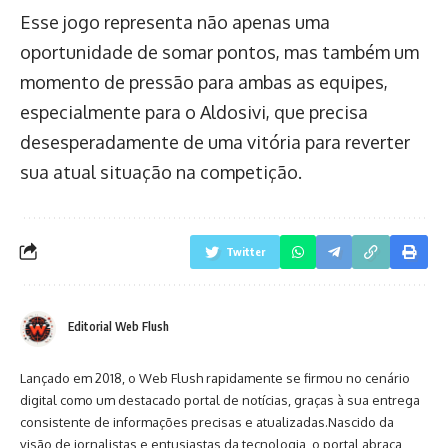
Esse jogo representa não apenas uma
oportunidade de somar pontos, mas também um
momento de pressão para ambas as equipes,
especialmente para o Aldosivi, que precisa
desesperadamente de uma vitória para reverter
sua atual situação na competição.
Twitter
Editorial Web Flush
Lançado em 2018, o Web Flush rapidamente se firmou no cenário
digital como um destacado portal de notícias, graças à sua entrega
consistente de informações precisas e atualizadas.Nascido da
visão de jornalistas e entusiastas da tecnologia, o portal abraça