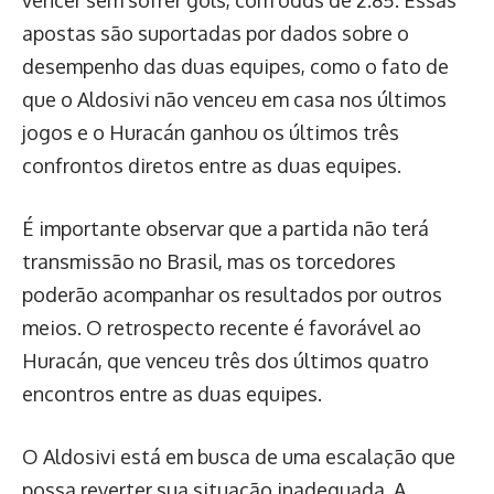
vencer sem sofrer gols, com odds de 2.85. Essas
apostas são suportadas por dados sobre o
desempenho das duas equipes, como o fato de
que o Aldosivi não venceu em casa nos últimos
jogos e o Huracán ganhou os últimos três
confrontos diretos entre as duas equipes.
É importante observar que a partida não terá
transmissão no Brasil, mas os torcedores
poderão acompanhar os resultados por outros
meios. O retrospecto recente é favorável ao
Huracán, que venceu três dos últimos quatro
encontros entre as duas equipes.
O Aldosivi está em busca de uma escalação que
possa reverter sua situação inadequada. A