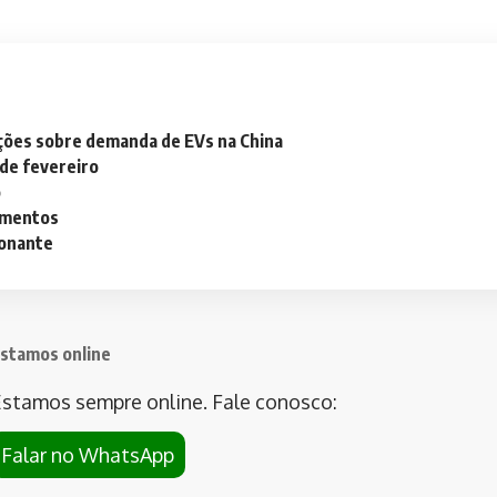
ações sobre demanda de EVs na China
 de fevereiro
o
lementos
ionante
stamos online
stamos sempre online. Fale conosco:
Falar no WhatsApp