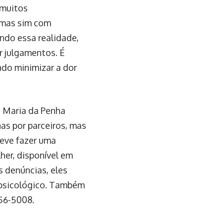
 muitos
 mas sim com
endo essa realidade,
r julgamentos. É
ando minimizar a dor
i Maria da Penha
as por parceiros, mas
deve fazer uma
her, disponível em
s denúncias, eles
 psicológico. Também
656-5008.