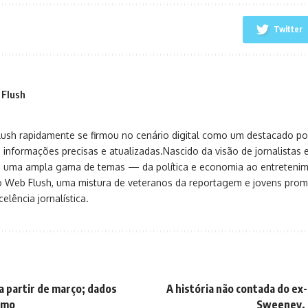
Twitter
 Flush
sh rapidamente se firmou no cenário digital como um destacado port
 informações precisas e atualizadas.Nascido da visão de jornalistas 
ça uma ampla gama de temas — da política e economia ao entreteni
o Web Flush, uma mistura de veteranos da reportagem e jovens pro
elência jornalística.
a partir de março; dados
A história não contada do ex
itmo
Sweeney, 