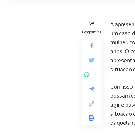
A apresen
Compartilhe
um caso d
mulher, c
anos. O c
apresenta
situação 
Com isso,
possam es
agir e bu
situação d
daquela r