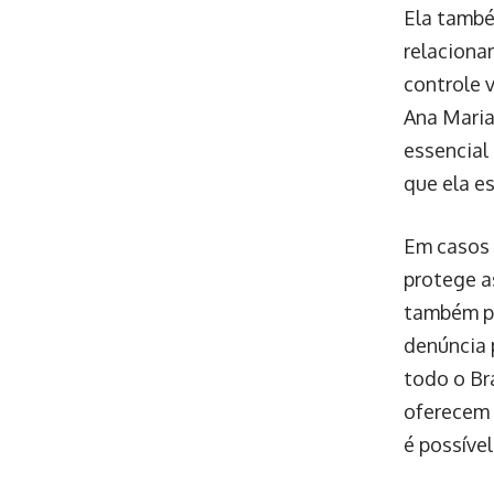
Ela també
relaciona
controle 
Ana Maria
essencial 
que ela e
Em casos 
protege a
também po
denúncia 
todo o Bra
oferecem 
é possíve