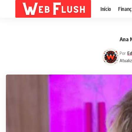
Início
Finanç
Ana M
Por
Ed
Atualiz