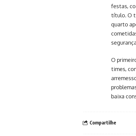
festas, c
título. O 
quarto ap
cometidas
segurança
O primeir
times, co
arremesso
problemas
baixa con
Compartilhe