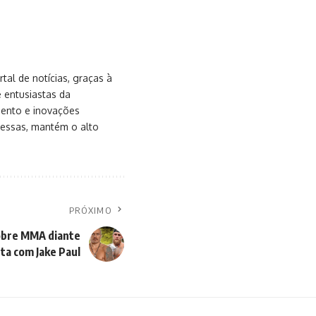
al de notícias, graças à
e entusiastas da
mento e inovações
messas, mantém o alto
PRÓXIMO
obre MMA diante
ta com Jake Paul