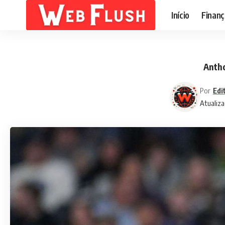
Início
Finanç
Antho
Por
Edi
Atualiza