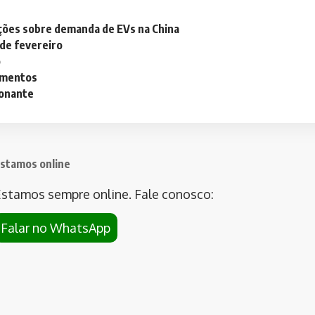
ações sobre demanda de EVs na China
 de fevereiro
o
lementos
ionante
stamos online
stamos sempre online. Fale conosco:
Falar no WhatsApp