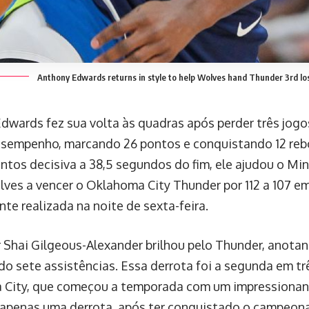
Anthony Edwards returns in style to help Wolves hand Thunder 3rd lo
dwards fez sua volta às quadras após perder três jogo
sempenho, marcando 26 pontos e conquistando 12 reb
ontos decisiva a 38,5 segundos do fim, ele ajudou o Mi
ves a vencer o Oklahoma City Thunder por 112 a 107 e
te realizada na noite de sexta-feira.
 Shai Gilgeous-Alexander brilhou pelo Thunder, anota
ndo sete assistências. Essa derrota foi a segunda em tr
City, que começou a temporada com um impressionan
e apenas uma derrota, após ter conquistado o campeo