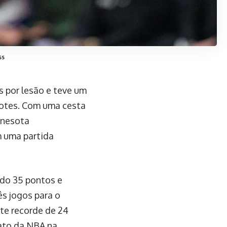
ss
s por lesão e teve um
otes. Com uma cesta
nnesota
m uma partida
ndo 35 pontos e
ês jogos para o
te recorde de 24
nato da NBA na