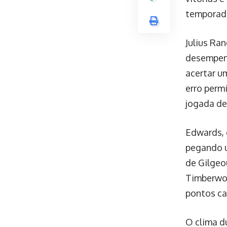
temporada
Julius Ra
desempenh
acertar u
erro permi
jogada de
Edwards, 
pegando u
de Gilgeo
Timberwol
pontos ca
O clima du