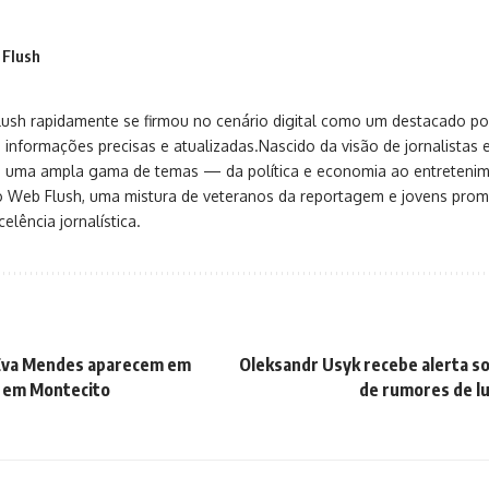
 Flush
sh rapidamente se firmou no cenário digital como um destacado port
 informações precisas e atualizadas.Nascido da visão de jornalistas 
ça uma ampla gama de temas — da política e economia ao entreteni
o Web Flush, uma mistura de veteranos da reportagem e jovens pro
elência jornalística.
 Eva Mendes aparecem em
Oleksandr Usyk recebe alerta s
r em Montecito
de rumores de lu