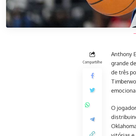
Anthony E
Compartilhe
grande de
de três p
Timberwol
emocionan
O jogador
distribui
Oklahoma 
vitórias 