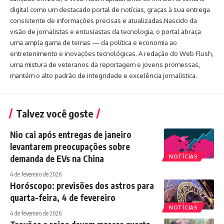
digital como um destacado portal de notícias, graças à sua entrega
consistente de informações precisas e atualizadas.Nascido da
visão de jornalistas e entusiastas da tecnologia, o portal abraça
uma ampla gama de temas — da política e economia ao
entretenimento e inovações tecnológicas. A redação do Web Flush,
uma mistura de veteranos da reportagem e jovens promessas,
mantém o alto padrão de integridade e excelência jornalística.
Talvez você goste
Nio cai após entregas de janeiro
levantarem preocupações sobre
demanda de EVs na China
NOTÍCIAS
4 de fevereiro de 2026
Horóscopo: previsões dos astros para
quarta-feira, 4 de fevereiro
NOTÍCIAS
4 de fevereiro de 2026