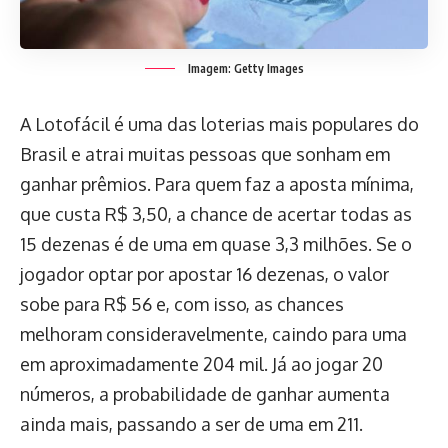
Imagem: Getty Images
A Lotofácil é uma das loterias mais populares do
Brasil e atrai muitas pessoas que sonham em
ganhar prêmios. Para quem faz a aposta mínima,
que custa R$ 3,50, a chance de acertar todas as
15 dezenas é de uma em quase 3,3 milhões. Se o
jogador optar por apostar 16 dezenas, o valor
sobe para R$ 56 e, com isso, as chances
melhoram consideravelmente, caindo para uma
em aproximadamente 204 mil. Já ao jogar 20
números, a probabilidade de ganhar aumenta
ainda mais, passando a ser de uma em 211.