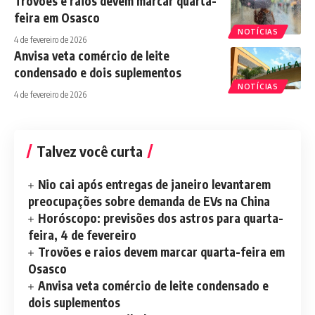
Trovões e raios devem marcar quarta-
feira em Osasco
NOTÍCIAS
4 de fevereiro de 2026
Anvisa veta comércio de leite
condensado e dois suplementos
NOTÍCIAS
4 de fevereiro de 2026
Talvez você curta
Nio cai após entregas de janeiro levantarem
preocupações sobre demanda de EVs na China
Horóscopo: previsões dos astros para quarta-
feira, 4 de fevereiro
Trovões e raios devem marcar quarta-feira em
Osasco
Anvisa veta comércio de leite condensado e
dois suplementos