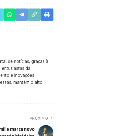
al de notícias, graças à
e entusiastas da
mento e inovações
messas, mantém o alto
PRÓXIMO
mil e marca novo
ecorde histórico