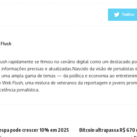
Twitter
 Flush
sh rapidamente se firmou no cenário digital como um destacado port
 informações precisas e atualizadas.Nascido da visão de jornalistas 
ça uma ampla gama de temas — da política e economia ao entreteni
o Web Flush, uma mistura de veteranos da reportagem e jovens pro
elência jornalística.
vespa pode crescer 10% em 2025
Bitcoin ultrapassa R$ 670 
s
r