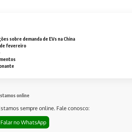
ações sobre demanda de EVs na China
 de fevereiro
o
lementos
ionante
stamos online
stamos sempre online. Fale conosco:
Falar no WhatsApp