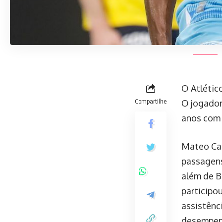
O Atlétic
Compartilhe
O jogador
anos com 
Mateo Cas
passagens
além de B
participo
assistênc
desempenh