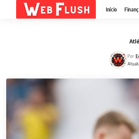
Início
Finanç
Atl
Por
E
Atuali