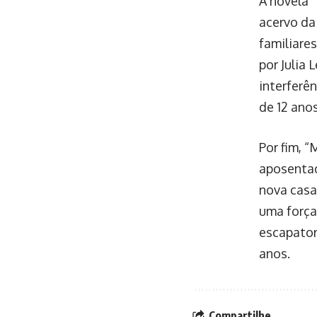
A novela 
acervo da
familiare
por Julia
interferên
de 12 anos
Por fim, 
aposentad
nova casa
uma força
escapatori
anos.
Compartilhe