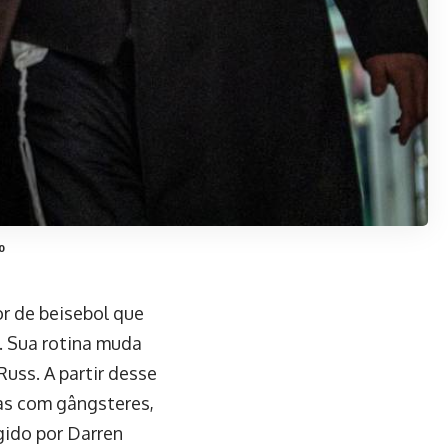
o
or de beisebol que
. Sua rotina muda
uss. A partir desse
as com gângsteres,
igido por Darren