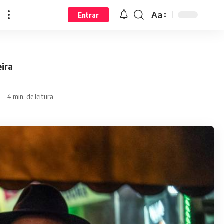
Aa
Entrar
eira
4 min. de leitura