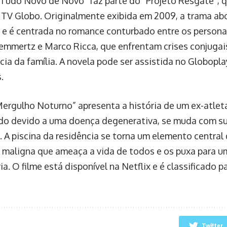
“Tudo Novo de Novo” faz parte do “Projeto Resgate”, q
 TV Globo. Originalmente exibida em 2009, a trama ab
s e é centrada no romance conturbado entre os person
 Lemmertz e Marco Ricca, que enfrentam crises conjugai
cia da família. A novela pode ser assistida no Globopla
.
“Mergulho Noturno” apresenta a história de um ex-atlet
o devido a uma doença degenerativa, se muda com su
. A piscina da residência se torna um elemento central
 maligna que ameaça a vida de todos e os puxa para u
a. O filme está disponível na Netflix e é classificado p
Twitter