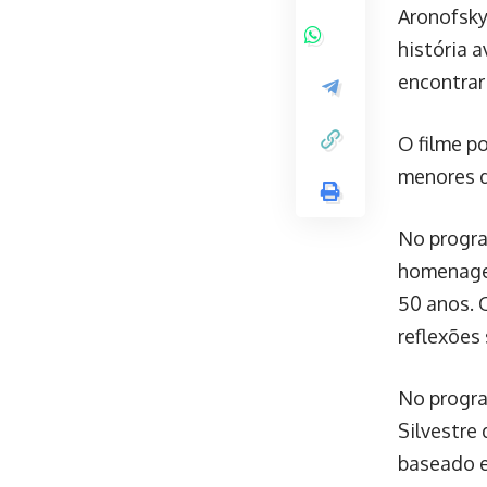
Aronofsky
história 
encontrar
O filme p
menores d
No progra
homenagem
50 anos. O
reflexões 
No progra
Silvestre 
baseado e