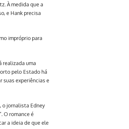
tz. À medida que a
so, e Hank precisa
omo impróprio para
rá realizada uma
morto pelo Estado há
r suas experiências e
 o jornalista Edney
h”. O romance é
r a ideia de que ele