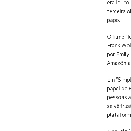
era louco
terceira 
papo.
O filme “
Frank Wol
por Emily
Amazônia.
Em “Simpl
papel de P
pessoas ao
se vê frus
plataform