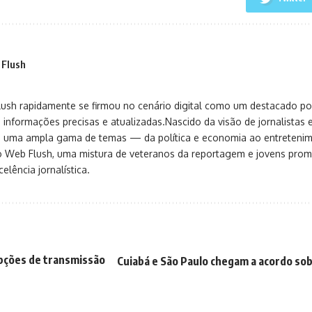
 Flush
sh rapidamente se firmou no cenário digital como um destacado port
 informações precisas e atualizadas.Nascido da visão de jornalistas 
ça uma ampla gama de temas — da política e economia ao entreteni
o Web Flush, uma mistura de veteranos da reportagem e jovens pro
elência jornalística.
opções de transmissão
Cuiabá e São Paulo chegam a acordo sobr