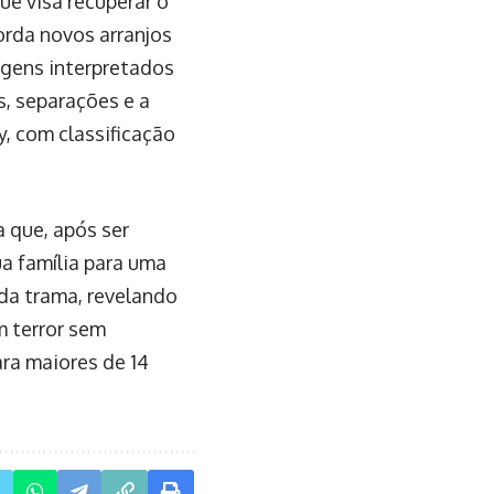
ue visa recuperar o
orda novos arranjos
agens interpretados
s, separações e a
y, com classificação
a que, após ser
a família para uma
 da trama, revelando
m terror sem
ara maiores de 14