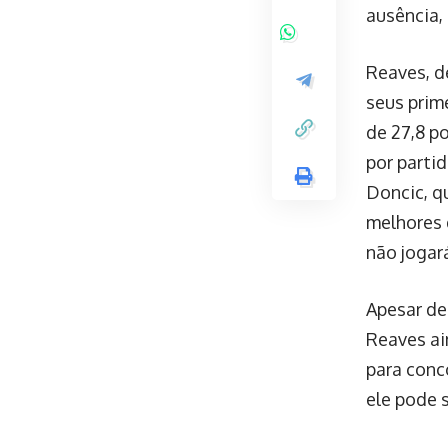
ausência,
Reaves, d
seus prim
de 27,8 po
por parti
Doncic, q
melhores 
não jogar
Apesar de
Reaves ai
para conc
ele pode 