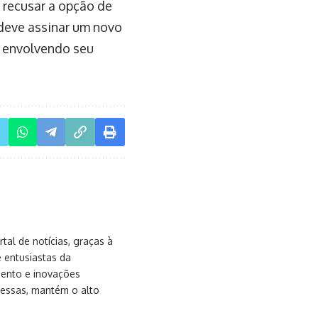
 recusar a opção de
 deve assinar um novo
o envolvendo seu
al de notícias, graças à
e entusiastas da
mento e inovações
messas, mantém o alto