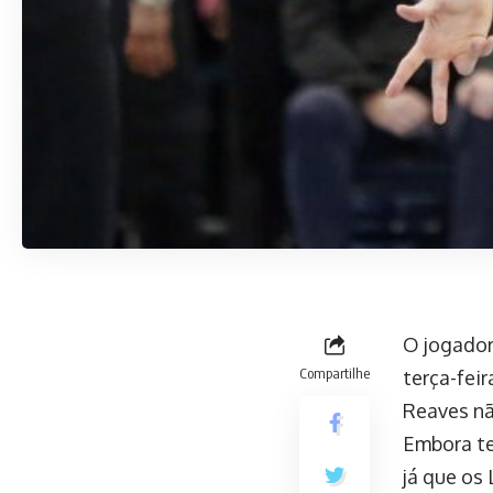
O jogador 
Compartilhe
terça-fei
Reaves nã
Embora te
já que os