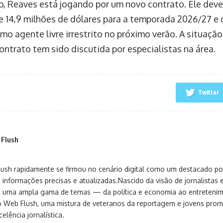
o, Reaves está jogando por um novo contrato. Ele deve
e 14,9 milhões de dólares para a temporada 2026/27 e
mo agente livre irrestrito no próximo verão. A situaçã
ontrato tem sido discutida por especialistas na área.
Twitter
 Flush
sh rapidamente se firmou no cenário digital como um destacado port
 informações precisas e atualizadas.Nascido da visão de jornalistas 
ça uma ampla gama de temas — da política e economia ao entreteni
o Web Flush, uma mistura de veteranos da reportagem e jovens pro
elência jornalística.