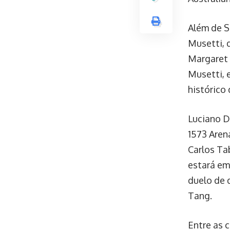
Além de S
Musetti, 
Margaret 
Musetti, 
histórico
Luciano Da
1573 Aren
Carlos Ta
estará em
duelo de 
Tang.
Entre as 