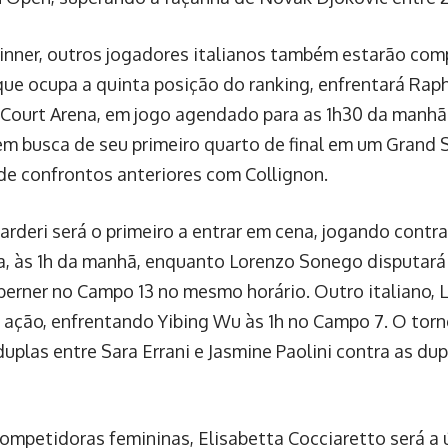
inner, outros jogadores italianos também estarão com
que ocupa a quinta posição do ranking, enfrentará Rap
Court Arena, em jogo agendado para as 1h30 da manhã n
em busca de seu primeiro quarto de final em um Grand 
 de confrontos anteriores com Collignon.
rderi será o primeiro a entrar em cena, jogando contra
a, às 1h da manhã, enquanto Lorenzo Sonego disputará
berner no Campo 13 no mesmo horário. Outro italiano,
 ação, enfrentando Yibing Wu às 1h no Campo 7. O torne
duplas entre Sara Errani e Jasmine Paolini contra as du
competidoras femininas, Elisabetta Cocciaretto será a