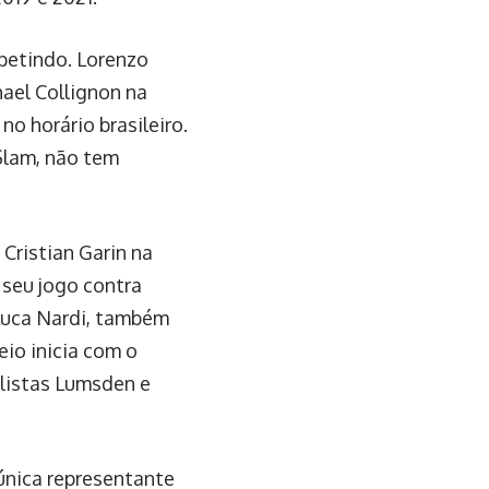
petindo. Lorenzo
hael Collignon na
o horário brasileiro.
Slam, não tem
 Cristian Garin na
 seu jogo contra
 Luca Nardi, também
io inicia com o
plistas Lumsden e
 única representante