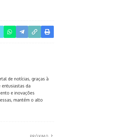
al de notícias, graças à
e entusiastas da
mento e inovações
messas, mantém o alto
PRÓXIMO