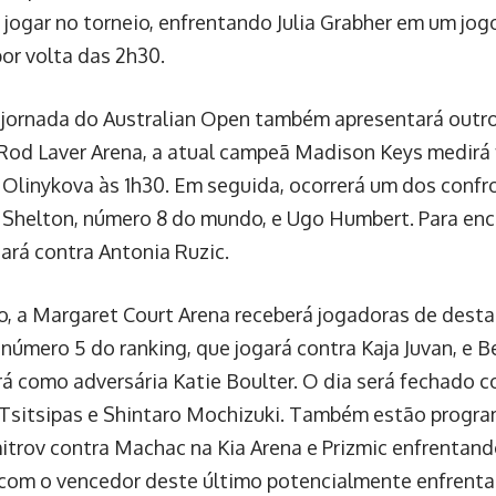
 a jogar no torneio, enfrentando Julia Grabher em um j
or volta das 2h30.
a jornada do Australian Open também apresentará out
 Rod Laver Arena, a atual campeã Madison Keys medirá
 Olinykova às 1h30. Em seguida, ocorrerá um dos conf
 Shelton, número 8 do mundo, e Ugo Humbert. Para ence
ará contra Antonia Ruzic.
o, a Margaret Court Arena receberá jogadoras de dest
 número 5 do ranking, que jogará contra Kaja Juvan, e 
erá como adversária Katie Boulter. O dia será fechado c
Tsitsipas e Shintaro Mochizuki. Também estão progr
trov contra Machac na Kia Arena e Prizmic enfrentan
com o vencedor deste último potencialmente enfrenta