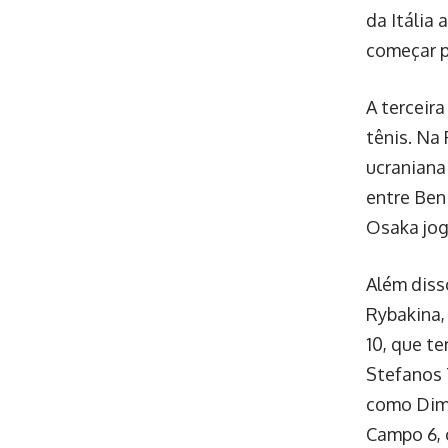
da Itália
começar p
A terceir
tênis. Na
ucraniana
entre Ben
Osaka jog
Além diss
Rybakina,
10, que t
Stefanos 
como Dimi
Campo 6, 