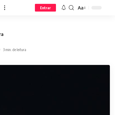
Aa
Entrar
ra
3 min. de leitura