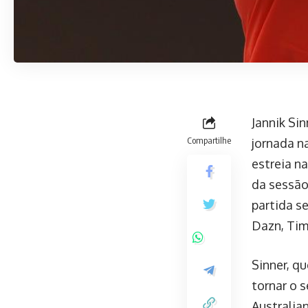
Jannik Si
Compartilhe
jornada n
estreia na
da sessão
partida s
Dazn, Tim
Sinner, q
tornar o 
Australia