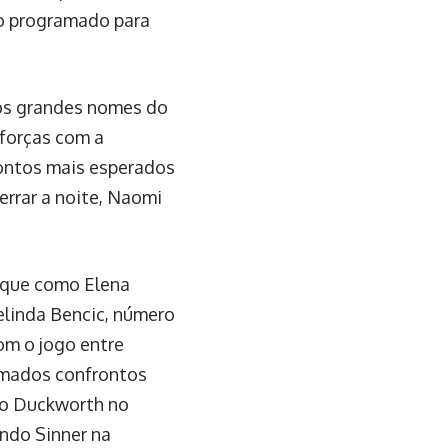
ogo programado para
ros grandes nomes do
 forças com a
rontos mais esperados
rrar a noite, Naomi
aque como Elena
Belinda Bencic, número
om o jogo entre
amados confrontos
do Duckworth no
ndo Sinner na