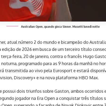
Australian Open, quando gioca Sinner. Musetti lunedì notte
nner, atual número 2 do mundo e bicampeão do Australia
a edição de 2026 em busca de um terceiro título consecu
 terça-feira, 20 de janeiro, contra o francês Hugo Gast
 noturna, programado para as 9 horas da manhã no horár
erá transmitida ao vivo pela Eurosport e estará disponí
vision, Discovery+ e na nova plataforma HBO Max.
ue possui dois triunfos sobre Gaston, ambos ocorridos 
segundo jogador na Era Open a conquistar três títulos 
n Open, superando a façanha de Novak Djokovic entre 2