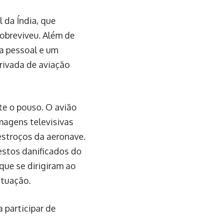
 da Índia, que
sobreviveu. Além de
ça pessoal e um
rivada de aviação
te o pouso. O avião
magens televisivas
stroços da aeronave.
estos danificados do
 que se dirigiram ao
ituação.
 participar de