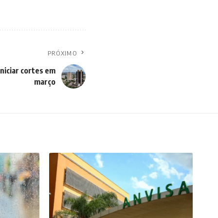
PRÓXIMO
niciar cortes em
março