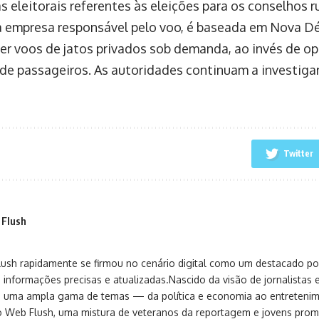
 eleitorais referentes às eleições para os conselhos r
, a empresa responsável pelo voo, é baseada em Nova Dél
er voos de jatos privados sob demanda, ao invés de op
 de passageiros. As autoridades continuam a investiga
Twitter
 Flush
sh rapidamente se firmou no cenário digital como um destacado port
 informações precisas e atualizadas.Nascido da visão de jornalistas 
ça uma ampla gama de temas — da política e economia ao entreteni
o Web Flush, uma mistura de veteranos da reportagem e jovens pro