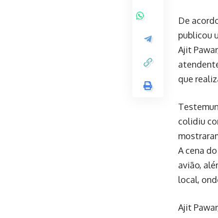
De acordo
publicou 
Ajit Pawa
atendente
que reali
Testemunh
colidiu c
mostraram
A cena do
avião, alé
local, on
Ajit Pawa