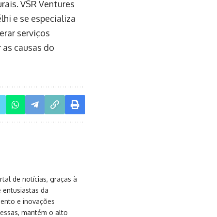
urais. VSR Ventures
hi e se especializa
erar serviços
r as causas do
al de notícias, graças à
e entusiastas da
mento e inovações
messas, mantém o alto