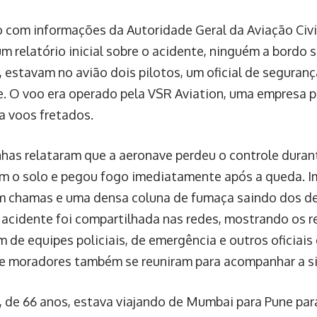
 com informações da Autoridade Geral da Aviação Civil
um relatório inicial sobre o acidente, ninguém a bordo 
r, estavam no avião dois pilotos, um oficial de seguran
. O voo era operado pela VSR Aviation, uma empresa p
za voos fretados.
as relataram que a aeronave perdeu o controle duran
om o solo e pegou fogo imediatamente após a queda. I
 chamas e uma densa coluna de fumaça saindo dos de
 acidente foi compartilhada nas redes, mostrando os r
m de equipes policiais, de emergência e outros oficiais
de moradores também se reuniram para acompanhar a s
r, de 66 anos, estava viajando de Mumbai para Pune para