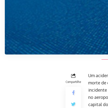
Um aciden
Compartilhe
morte de c
incidente
no aeropo
capital d