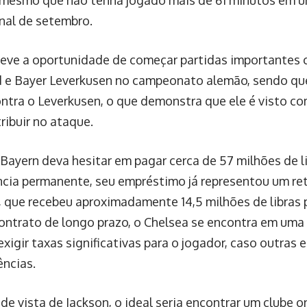
 mesmo que não tenha jogado mais de 61 minutos em u
inal de setembro.
teve a oportunidade de começar partidas importantes 
e Bayer Leverkusen no campeonato alemão, sendo qu
ontra o Leverkusen, o que demonstra que ele é visto c
ribuir no ataque.
Bayern deva hesitar em pagar cerca de 57 milhões de l
ncia permanente, seu empréstimo já representou um ret
, que recebeu aproximadamente 14,5 milhões de libras 
ntrato de longo prazo, o Chelsea se encontra em uma 
xigir taxas significativas para o jogador, caso outras
ências.
de vista de Jackson, o ideal seria encontrar um clube 