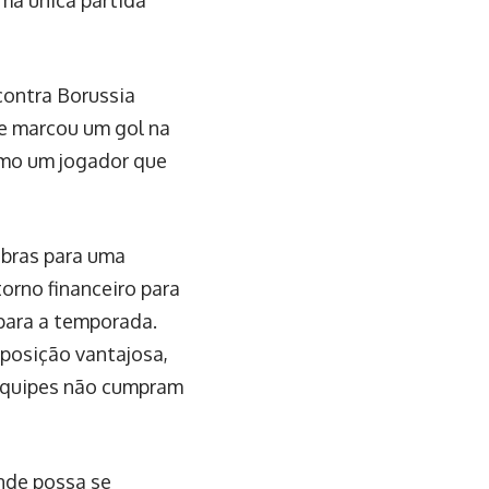
ma única partida
contra Borussia
e marcou um gol na
omo um jogador que
ibras para uma
orno financeiro para
para a temporada.
posição vantajosa,
 equipes não cumpram
onde possa se