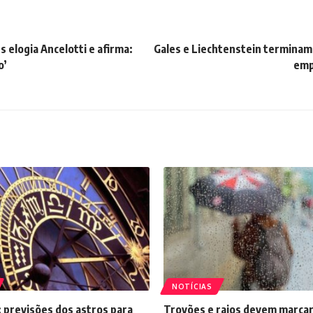
 elogia Ancelotti e afirma:
Gales e Liechtenstein terminam
o’
emp
NOTÍCIAS
 previsões dos astros para
Trovões e raios devem marcar