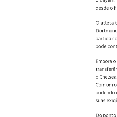
o Bayern,
desde o f
O atleta 
Dortmund 
partida c
pode cont
Embora o 
transferê
o Chelsea
Com um co
podendo e
suas exig
Do ponto 