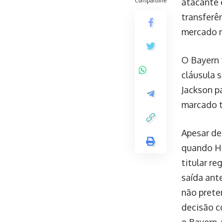
Compartilhe
atacante 
transferê
mercado n
O Bayern 
cláusula 
Jackson p
marcado t
Apesar de
quando Ha
titular r
saída ant
não prete
decisão c