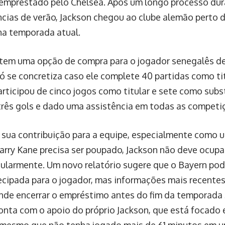
emprestado pelo Chelsea. Após um longo processo dura
ncias de verão, Jackson chegou ao clube alemão perto
a temporada atual.
tem uma opção de compra para o jogador senegalês de
só se concretiza caso ele complete 40 partidas como tit
articipou de cinco jogos como titular e sete como subs
rês gols e dado uma assistência em todas as competi
 sua contribuição para a equipe, especialmente como 
rry Kane precisa ser poupado, Jackson não deve ocupa
egularmente. Um novo relatório sugere que o Bayern po
ecipada para o jogador, mas informações mais recentes
nde encerrar o empréstimo antes do fim da temporada
onta com o apoio do próprio Jackson, que está focado 