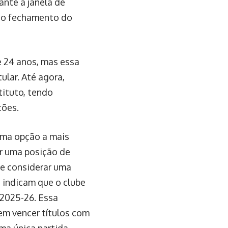
nte a janela de
 do fechamento do
 24 anos, mas essa
ular. Até agora,
tituto, tendo
ções.
uma opção a mais
r uma posição de
de considerar uma
 indicam que o clube
 2025-26. Essa
em vencer títulos com