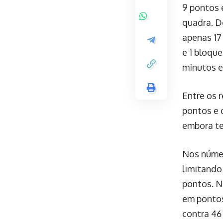
9 pontos 
quadra. D
apenas 17 
e 1 bloqu
minutos e
Entre os 
pontos e c
embora te
Nos númer
limitando
pontos. N
em pontos
contra 46