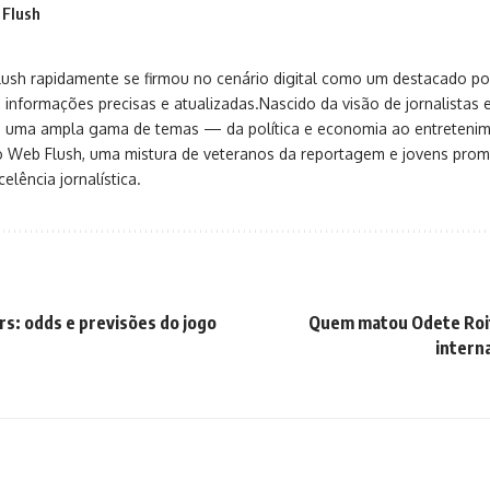
 Flush
sh rapidamente se firmou no cenário digital como um destacado port
 informações precisas e atualizadas.Nascido da visão de jornalistas 
ça uma ampla gama de temas — da política e economia ao entreteni
o Web Flush, uma mistura de veteranos da reportagem e jovens pro
elência jornalística.
rs: odds e previsões do jogo
Quem matou Odete Roi
interna