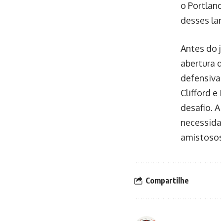
o Portlan
desses la
Antes do 
abertura 
defensiva
Clifford 
desafio. 
necessida
amistosos
Compartilhe