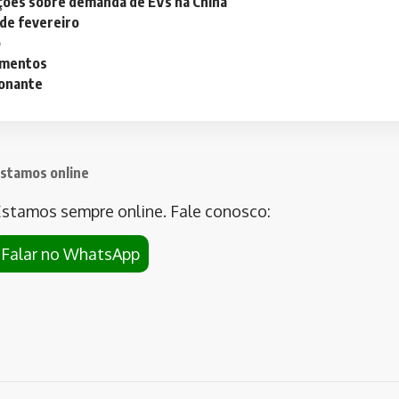
ações sobre demanda de EVs na China
 de fevereiro
o
lementos
ionante
stamos online
stamos sempre online. Fale conosco:
Falar no WhatsApp