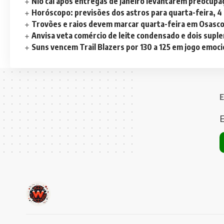
Nio cai após entregas de janeiro levantarem preocup
Horóscopo: previsões dos astros para quarta-feira, 4
Trovões e raios devem marcar quarta-feira em Osasc
Anvisa veta comércio de leite condensado e dois sup
Suns vencem Trail Blazers por 130 a 125 em jogo emoc
E
E