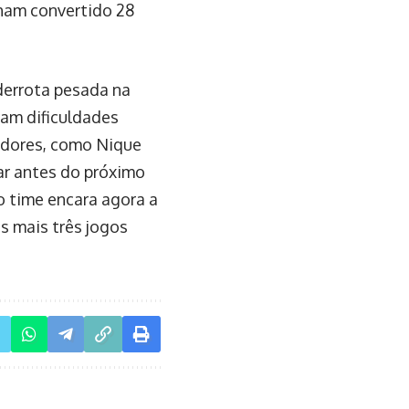
nham convertido 28
derrota pesada na
ram dificuldades
adores, como Nique
ar antes do próximo
o time encara agora a
s mais três jogos