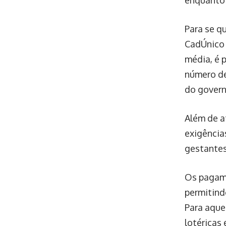
enquanto 
Para se qu
CadÚnico e
média, é 
número de
do govern
Além de at
exigência
gestantes
Os pagame
permitind
Para aquel
lotéricas