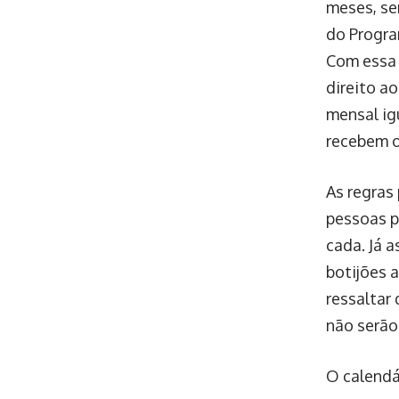
meses, se
do Progra
Com essa 
direito a
mensal ig
recebem o
As regras
pessoas p
cada. Já a
botijões 
ressaltar 
não serão
O calendá