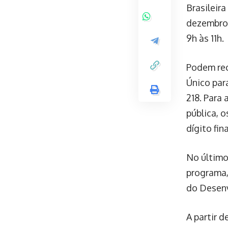
Brasileir
dezembro 
9h às 11h.
Podem rec
Único par
218. Para
pública, 
dígito fin
No último
programa,
do Desenv
A partir 