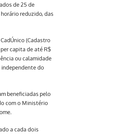
iados de 25 de
 horário reduzido, das
o CadÚnico (Cadastro
per capita de até R$
gência ou calamidade
o, independente do
m beneficiadas pelo
do com o Ministério
Fome.
zado a cada dois