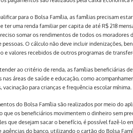
os pagamentos são realizados pela Caixa Econômica F
alificar para o Bolsa Família, as famílias precisam estar
 ter uma renda familiar per capita de até R$ 218 mensa
preciso somar os rendimentos de todos os moradores da
 pessoas. O cálculo não deve incluir indenizações, ben
o e valores recebidos de outros programas de transfer
ender ao critério de renda, as famílias beneficiárias 
s nas áreas de saúde e educação, como acompanhamen
, vacinação para crianças e frequência escolar mínima.
ntos do Bolsa Família são realizados por meio do apl
o que os beneficiários movimentem o dinheiro sem preci
es que desejam sacar o benefício, é possível fazê-lo em
 e agências do banco, utilizando o cartão do Bolsa Famí