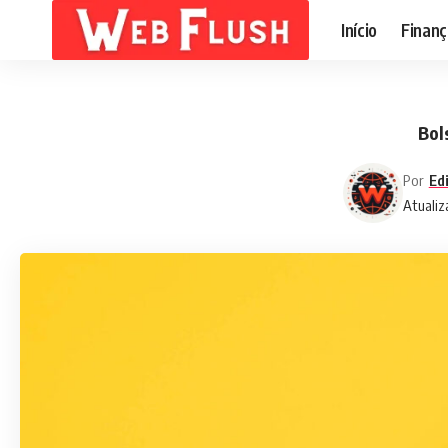
Início
Finanç
Bol
Por
Ed
Atualiz