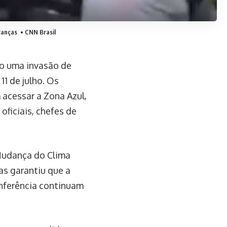
ranças
• CNN Brasil
do uma invasão de
1 de julho. Os
acessar a Zona Azul,
oficiais, chefes de
Mudança do Clima
as garantiu que a
nferência continuam