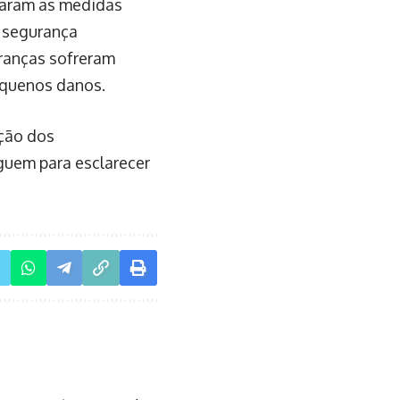
omaram as medidas
e segurança
uranças sofreram
equenos danos.
ação dos
guem para esclarecer