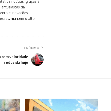
al de notícias, graças à
e entusiastas da
mento e inovações
messas, mantém o alto
PRÓXIMO
a com velocidade
reduzida hoje