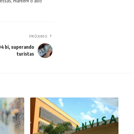
messas, mantém o alto
PRÓXIMO
04 bi, superando
turistas