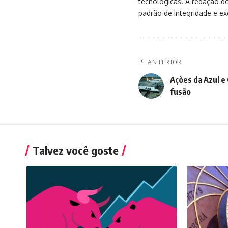
tecnológicas. A redação d
padrão de integridade e exc
ANTERIOR
Ações da Azul e
fusão
Talvez você goste