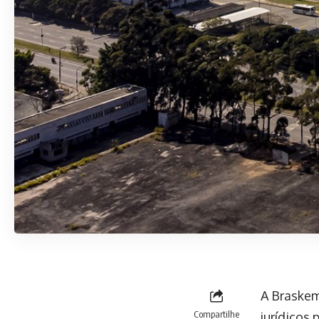
A Braskem
Compartilhe
jurídicos