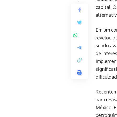
capital. 
alternati
Em um com
revelou q
sendo ava
de intere
implement
significa
dificulda
Recenteme
para revis
México. E
petroquím