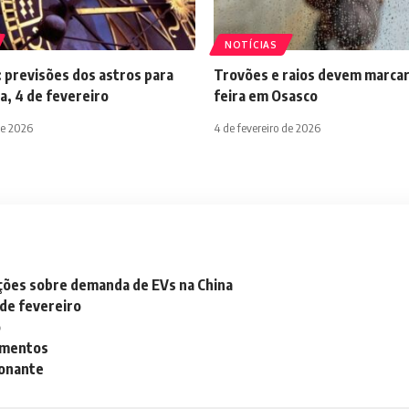
NOTÍCIAS
 previsões dos astros para
Trovões e raios devem marcar
a, 4 de fevereiro
feira em Osasco
de 2026
4 de fevereiro de 2026
ações sobre demanda de EVs na China
 de fevereiro
o
lementos
ionante