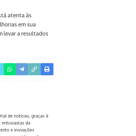
stá atenta às
horias em sua
m levar a resultados
al de notícias, graças à
e entusiastas da
mento e inovações