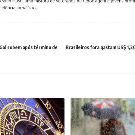
o Web Flush, uma mistura de veteranos da reportagem e jovens pro
elência jornalística.
 Gol sobem após término de
Brasileiros fora gastam US$ 1,2