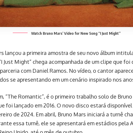
Watch Bruno Mars’ Video for New Song “I Just Might”
s lançou a primeira amostra de seu novo álbum intitu
“I Just Might” chega acompanhada de um clipe que foi d
parceria com Daniel Ramos. No vídeo, o cantor apare
odos se apresentando em um cenário inspirado nos ano
m, “The Romantic”, é o primeiro trabalho solo de Brun
ue foi lançado em 2016. O novo disco estará disponível 
ereiro de 2024. Em abril, Bruno Mars iniciará a turnê 
rante essa turnê, ele se apresentará em estádios pela 
Reino Unido, até o mês de outubro.