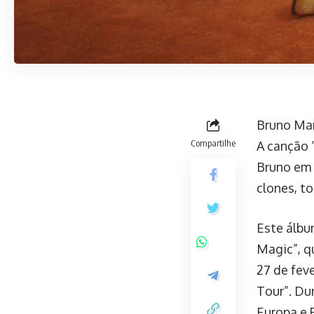
Bruno Mar
Compartilhe
A canção 
Bruno em 
clones, t
Este álbu
Magic”, q
27 de fev
Tour”. Du
Europa e 