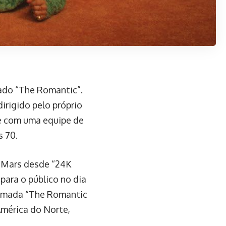
lado “The Romantic”.
irigido pelo próprio
ce com uma equipe de
s 70.
o Mars desde “24K
para o público no dia
chamada “The Romantic
América do Norte,