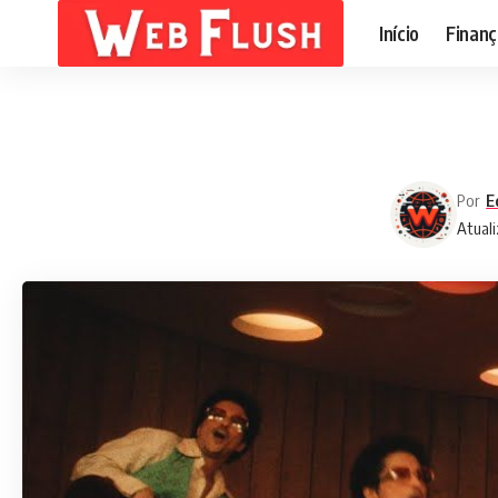
Início
Finanç
Por
E
Atuali