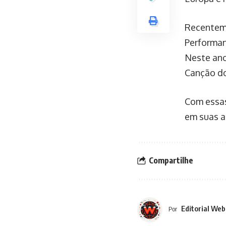
Recenteme
Performan
Neste ano
Canção do
Com essas
em suas a
Compartilhe
Editorial Web
Por