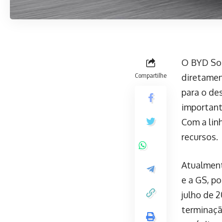
O BYD Son
Compartilhe
diretamen
para o de
important
Com a lin
recursos.
Atualment
e a GS, p
julho de 
terminaçã