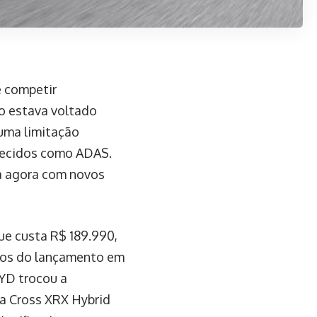
e competir
co estava voltado
uma limitação
nhecidos como ADAS.
ta agora com novos
ue custa R$ 189.990,
smos do lançamento em
BYD trocou a
la Cross XRX Hybrid