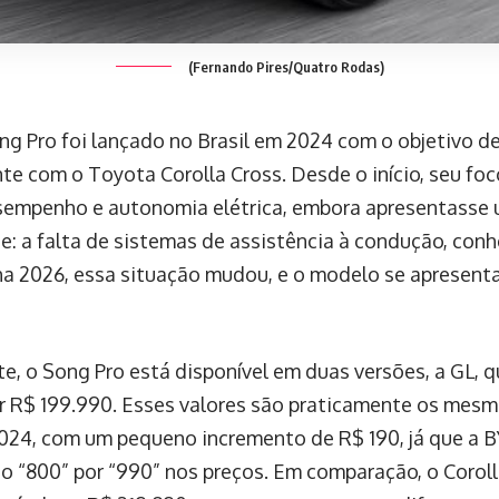
(Fernando Pires/Quatro Rodas)
g Pro foi lançado no Brasil em 2024 com o objetivo d
te com o Toyota Corolla Cross. Desde o início, seu fo
sempenho e autonomia elétrica, embora apresentasse 
e: a falta de sistemas de assistência à condução, co
ha 2026, essa situação mudou, e o modelo se apresen
e, o Song Pro está disponível em duas versões, a GL, q
or R$ 199.990. Esses valores são praticamente os me
2024, com um pequeno incremento de R$ 190, já que a 
o “800” por “990” nos preços. Em comparação, o Corol