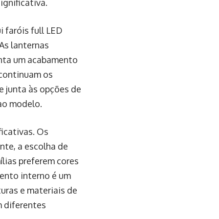
gnificativa.
 faróis full LED
As lanternas
senta um acabamento
 continuam os
e junta às opções de
 ao modelo.
icativas. Os
nte, a escolha de
ílias preferem cores
mento interno é um
uras e materiais de
 diferentes