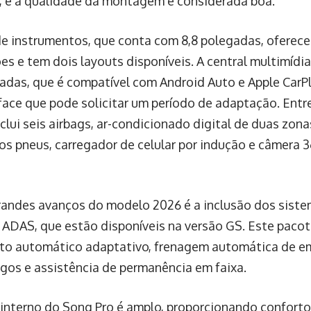
 e a qualidade da montagem é considerada boa.
de instrumentos, que conta com 8,8 polegadas, oferec
es e tem dois layouts disponíveis. A central multimídia
gadas, que é compatível com Android Auto e Apple CarP
face que pode solicitar um período de adaptação. Entre 
clui seis airbags, ar-condicionado digital de duas zo
os pneus, carregador de celular por indução e câmera 3
andes avanços do modelo 2026 é a inclusão dos sistem
ADAS, que estão disponíveis na versão GS. Este pacot
to automático adaptativo, frenagem automática de em
gos e assistência de permanência em faixa.
interno do Song Pro é amplo, proporcionando conforto