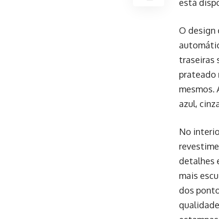
está dispo
O design 
automátic
traseiras
prateado 
mesmos. A
azul, cin
No interi
revestime
detalhes 
mais escu
dos ponto
qualidade