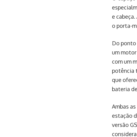
especialm
e cabeça.
o porta-m
Do ponto 
um motor 
com um mo
potência 
que ofere
bateria d
Ambas as 
estação d
versão GS
considera