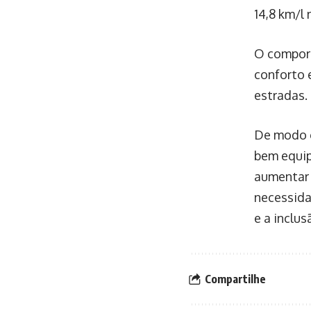
14,8 km/l 
O comport
conforto 
estradas.
De modo g
bem equip
aumentar 
necessida
e a inclu
Compartilhe