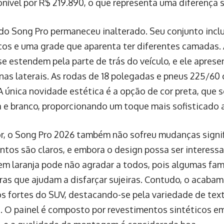
nível por R$ 219.890, o que representa uma diferença si
do Song Pro permaneceu inalterado. Seu conjunto inclui
os e uma grade que aparenta ter diferentes camadas. 
 se estendem pela parte de trás do veículo, e ele apre
nas laterais. As rodas de 18 polegadas e pneus 225/60
 única novidade estética é a opção de cor preta, que s
za e branco, proporcionando um toque mais sofisticado
or, o Song Pro 2026 também não sofreu mudanças signif
ntos são claros, e embora o design possa ser interessa
em laranja pode não agradar a todos, pois algumas fam
ras que ajudam a disfarçar sujeiras. Contudo, o acaba
s fortes do SUV, destacando-se pela variedade de text
. O painel é composto por revestimentos sintéticos em