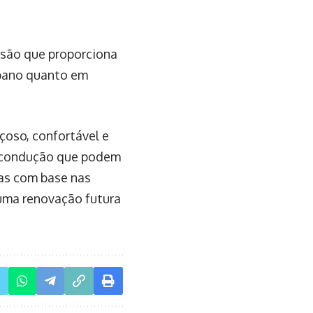
são que proporciona
rbano quanto em
oso, confortável e
a condução que podem
tas com base nas
uma renovação futura