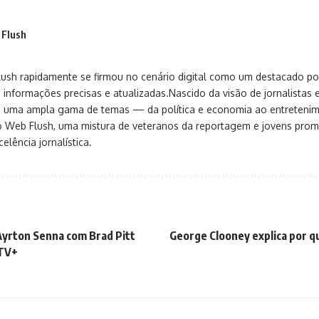
 Flush
sh rapidamente se firmou no cenário digital como um destacado port
 informações precisas e atualizadas.Nascido da visão de jornalistas 
ça uma ampla gama de temas — da política e economia ao entreteni
o Web Flush, uma mistura de veteranos da reportagem e jovens pro
elência jornalística.
 Ayrton Senna com Brad Pitt
George Clooney explica por qu
 TV+