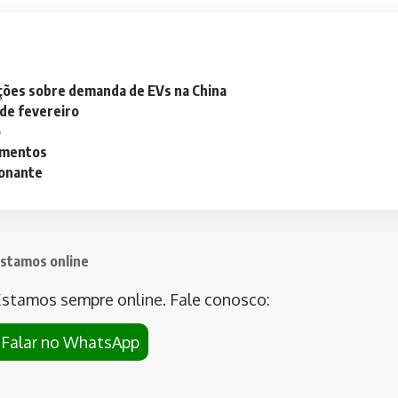
ações sobre demanda de EVs na China
 de fevereiro
o
lementos
ionante
stamos online
stamos sempre online. Fale conosco:
Falar no WhatsApp