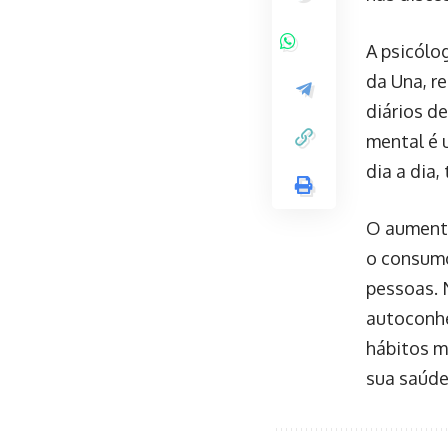
A psicólo
da Una, r
diários d
mental é 
dia a dia,
O aumento
o consumo
pessoas. 
autoconhe
hábitos m
sua saúde