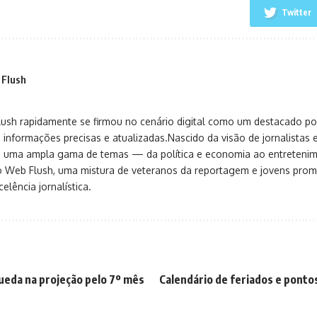
Twitter
 Flush
sh rapidamente se firmou no cenário digital como um destacado port
 informações precisas e atualizadas.Nascido da visão de jornalistas 
ça uma ampla gama de temas — da política e economia ao entreteni
o Web Flush, uma mistura de veteranos da reportagem e jovens pro
elência jornalística.
queda na projeção pelo 7º mês
Calendário de feriados e pontos