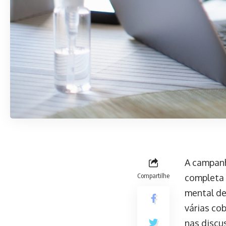
A campanh
Compartilhe
completa 
mental de
várias co
nas discu