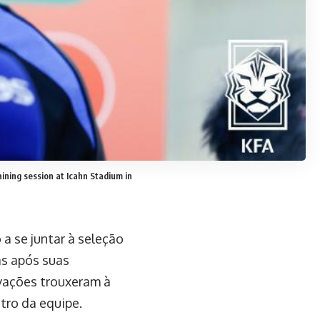
ining session at Icahn Stadium in
 a se juntar à seleção
ãs após suas
rvações trouxeram à
tro da equipe.