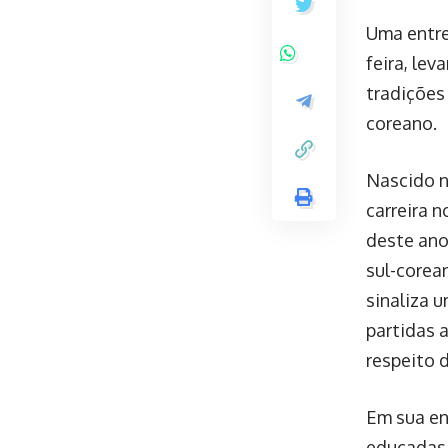
Uma entre
feira, le
tradições 
coreano.
Nascido n
carreira 
deste ano
sul-corea
sinaliza 
partidas 
respeito 
Em sua en
educadas.