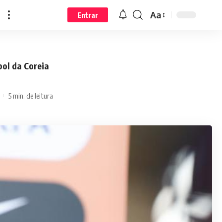
Aa
Entrar
bol da Coreia
5 min. de leitura