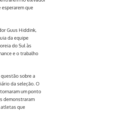
 e esperarem que
dor Guus Hiddink,
quia da equipe
oreia do Sul às
rmance e o trabalho
 questão sobre a
iário da seleção. O
e tornaram um ponto
ais demonstraram
 atletas que