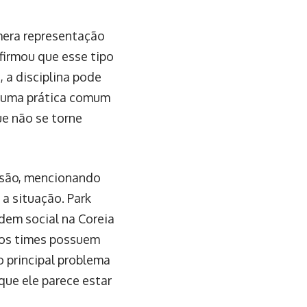
mera representação
afirmou que esse tipo
 a disciplina pode
 é uma prática comum
ue não se torne
visão, mencionando
a situação. Park
rdem social na Coreia
tos times possuem
o principal problema
que ele parece estar