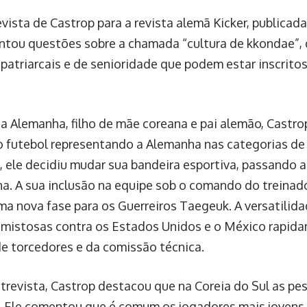
vista de Castrop para a revista alemã Kicker, publicad
vantou questões sobre a chamada “cultura de kkondae”, 
patriarcais e de senioridade que podem estar inscritos
a Alemanha, filho de mãe coreana e pai alemão, Castr
no futebol representando a Alemanha nas categorias d
, ele decidiu mudar sua bandeira esportiva, passando a
na. A sua inclusão na equipe sob o comando do trein
uma nova fase para os Guerreiros Taegeuk. A versatilid
amistosas contra os Estados Unidos e o México rapid
de torcedores e da comissão técnica.
trevista, Castrop destacou que na Coreia do Sul as pe
 Ele comentou que é comum os jogadores mais jovens 