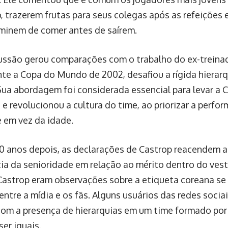
o, trazerem frutas para seus colegas após as refeições
minem de comer antes de saírem.
ussão gerou comparações com o trabalho do ex-treina
nte a Copa do Mundo de 2002, desafiou a rígida hierar
Sua abordagem foi considerada essencial para levar a C
 e revolucionou a cultura do time, ao priorizar a perfo
 em vez da idade.
0 anos depois, as declarações de Castrop reacendem a
ia da senioridade em relação ao mérito dentro do vest
Castrop eram observações sobre a etiqueta coreana s
entre a mídia e os fãs. Alguns usuários das redes soci
com a presença de hierarquias em um time formado por
er iguais.