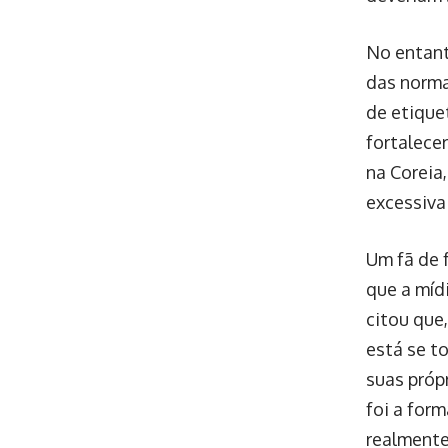
No entant
das norma
de etique
fortalece
na Coreia
excessiva
Um fã de 
que a míd
citou que,
está se t
suas própr
foi a for
realmente