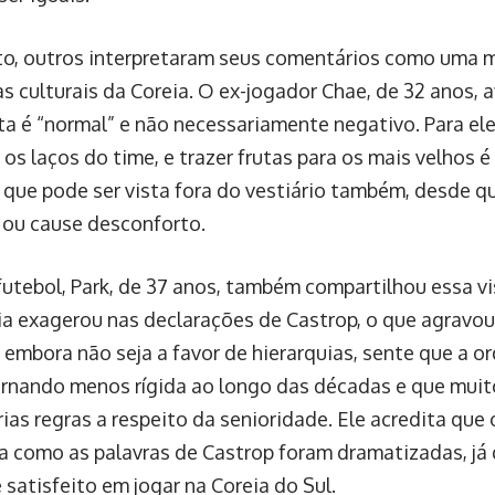
o, outros interpretaram seus comentários como uma 
s culturais da Coreia. O ex-jogador Chae, de 32 anos, 
ta é “normal” e não necessariamente negativo. Para ele,
r os laços do time, e trazer frutas para os mais velhos
, que pode ser vista fora do vestiário também, desde q
 ou cause desconforto.
futebol, Park, de 37 anos, também compartilhou essa 
ia exagerou nas declarações de Castrop, o que agravou 
 embora não seja a favor de hierarquias, sente que a o
ornando menos rígida ao longo das décadas e que mui
ias regras a respeito da senioridade. Ele acredita que 
ma como as palavras de Castrop foram dramatizadas, já 
 satisfeito em jogar na Coreia do Sul.