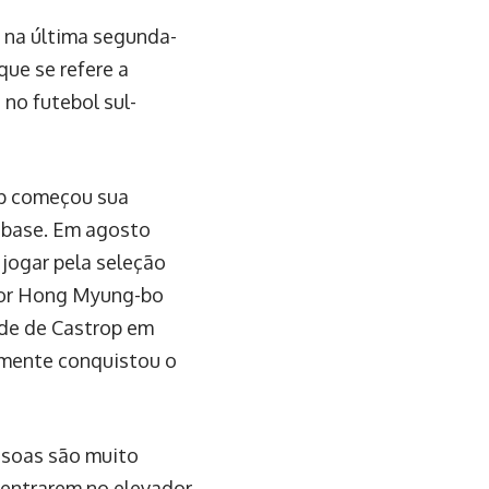
a na última segunda-
que se refere a
 no futebol sul-
op começou sua
e base. Em agosto
 jogar pela seleção
ador Hong Myung-bo
ade de Castrop em
amente conquistou o
ssoas são muito
entrarem no elevador