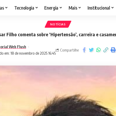
as
Tecnologia
Energia
Mais
Institucional
NOTÍCIAS
sar Filho comenta sobre ‘Hipertensão’, carreira e casame
torial Web Flush
Compartilhe
do em: 18 de novembro de 2025 16:45