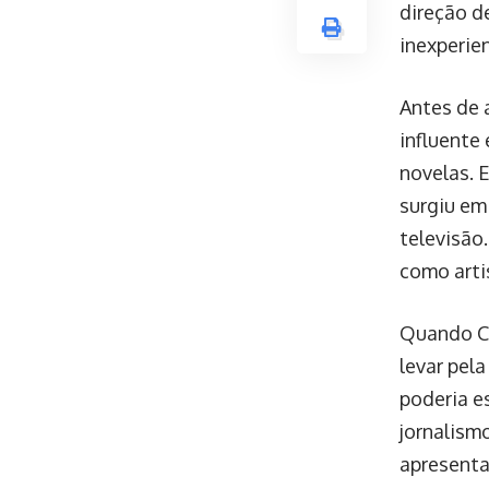
direção d
inexperie
Antes de 
influente
novelas. 
surgiu em
televisão
como arti
Quando Ce
levar pela
poderia e
jornalism
apresenta