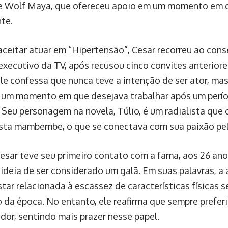
e Wolf Maya, que ofereceu apoio em um momento em q
nte.
aceitar atuar em “Hipertensão”, Cesar recorreu ao cons
 executivo da TV, após recusou cinco convites anterior
Ele confessa que nunca teve a intenção de ser ator, ma
 um momento em que desejava trabalhar após um perí
. Seu personagem na novela, Túlio, é um radialista que
sta mambembe, o que se conectava com sua paixão pel
sar teve seu primeiro contato com a fama, aos 26 anos
 ideia de ser considerado um galã. Em suas palavras, a
star relacionada à escassez de características físicas
o da época. No entanto, ele reafirma que sempre prefer
dor, sentindo mais prazer nesse papel.