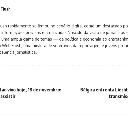
 Flush
sh rapidamente se firmou no cenário digital como um destacado port
 informações precisas e atualizadas.Nascido da visão de jornalistas 
ça uma ampla gama de temas — da política e economia ao entreteni
o Web Flush, uma mistura de veteranos da reportagem e jovens pro
elência jornalística.
l ao vivo hoje, 18 de novembro:
Bélgica enfrenta Liecht
assistir
transmis