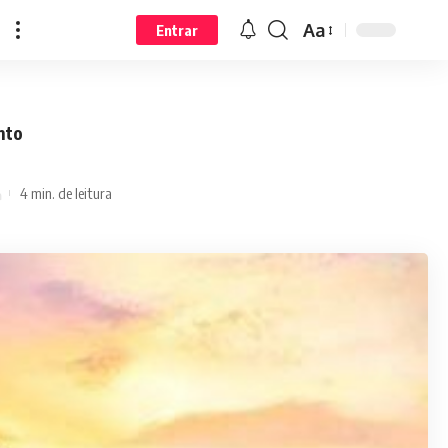
Aa
Entrar
nto
4 min. de leitura