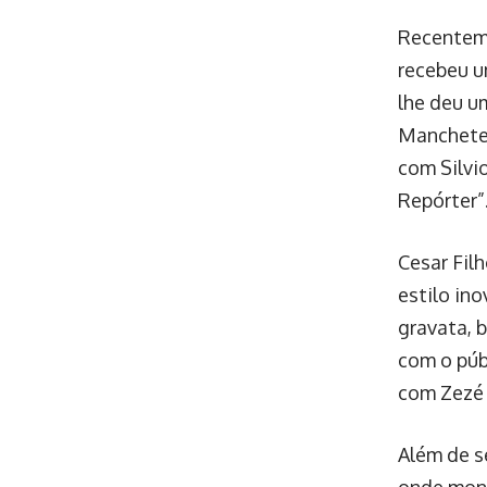
Recenteme
recebeu u
lhe deu u
Manchete,
com Silvio
Repórter”
Cesar Fil
estilo ino
gravata, 
com o púb
com Zezé 
Além de s
onde mont