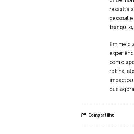
ressalta a
pessoal e
tranquilo,
Em meio a
experiênc
com o apo
rotina, el
impactou s
que agora
Compartilhe