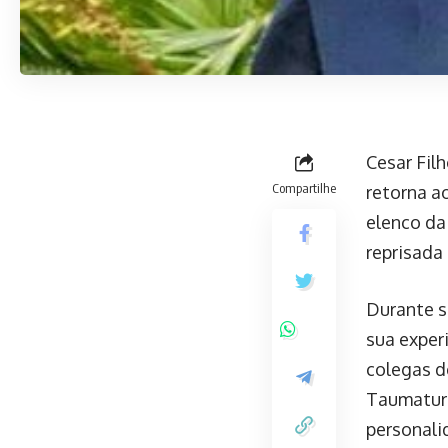
Cesar Filh
Compartilhe
retorna a
elenco da
reprisada
Durante s
sua exper
colegas d
Taumaturg
personali