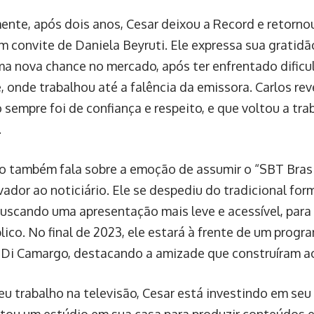
nte, após dois anos, Cesar deixou a Record e retorno
m convite de Daniela Beyruti. Ele expressa sua gratidão
ma nova chance no mercado, após ter enfrentado dific
 onde trabalhou até a falência da emissora. Carlos rev
 sempre foi de confiança e respeito, e que voltou a tr
.
ho também fala sobre a emoção de assumir o “SBT Brasi
vador ao noticiário. Ele se despediu do tradicional fo
buscando uma apresentação mais leve e acessível, para
lico. No final de 2023, ele estará à frente de um progr
Di Camargo, destacando a amizade que construíram ao
eu trabalho na televisão, Cesar está investindo em seu
ou um estúdio em sua casa para produzir conteúdos em