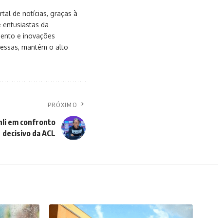
al de notícias, graças à
e entusiastas da
mento e inovações
messas, mantém o alto
PRÓXIMO
hli em confronto
decisivo da ACL