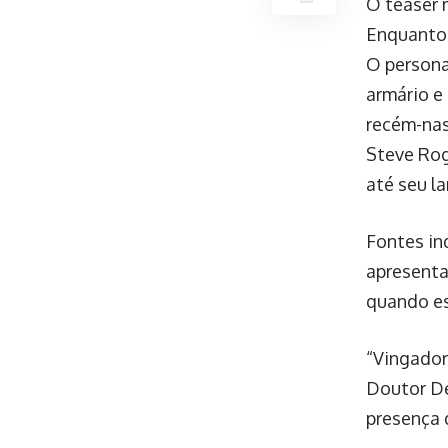
O teaser 
Enquanto 
O persona
armário e
recém-nas
Steve Rog
até seu l
Fontes in
apresenta
quando es
“Vingador
Doutor De
presença 