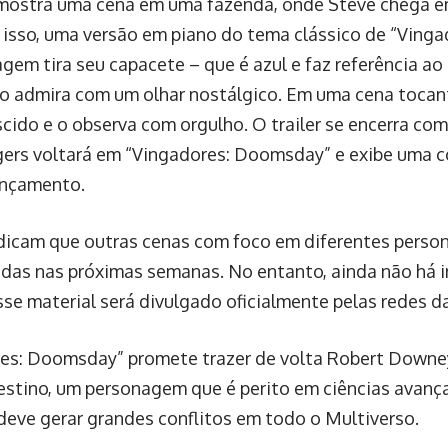
mostra uma cena em uma fazenda, onde Steve chega e
isso, uma versão em piano do tema clássico de “Vinga
gem tira seu capacete – que é azul e faz referência ao
 o admira com um olhar nostálgico. Em uma cena tocan
cido e o observa com orgulho. O trailer se encerra c
ers voltará em “Vingadores: Doomsday” e exibe uma 
ançamento.
dicam que outras cenas com foco em diferentes perso
das nas próximas semanas. No entanto, ainda não há 
se material será divulgado oficialmente pelas redes d
es: Doomsday” promete trazer de volta Robert Downey 
stino, um personagem que é perito em ciências avanç
deve gerar grandes conflitos em todo o Multiverso.