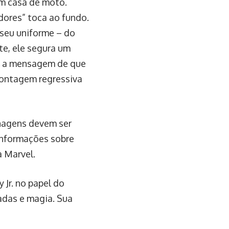
m casa de moto.
dores” toca ao fundo.
 seu uniforme – do
te, ele segura um
om a mensagem de que
contagem regressiva
nagens devem ser
informações sobre
a Marvel.
Jr. no papel do
adas e magia. Sua