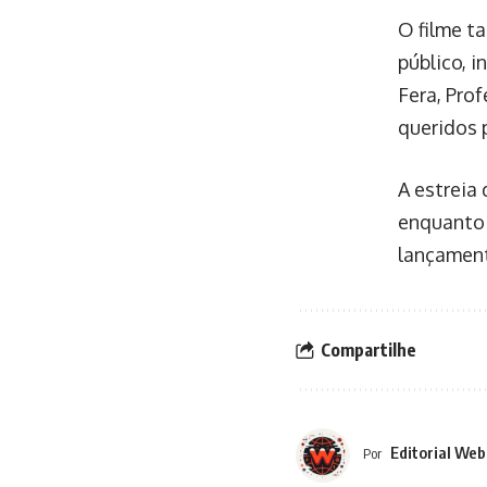
O filme t
público, 
Fera, Prof
queridos 
A estreia
enquanto 
lançament
Compartilhe
Editorial Web
Por