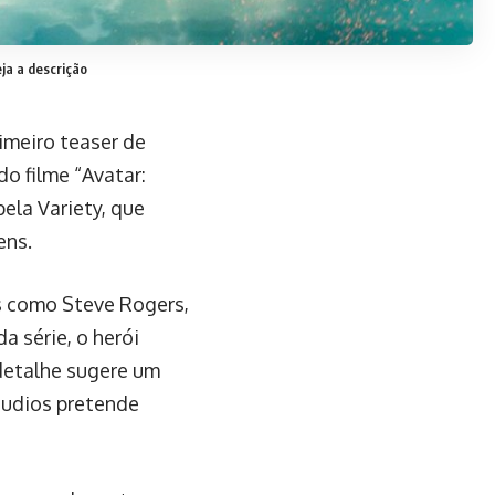
ja a descrição
rimeiro teaser de
o filme “Avatar:
ela Variety, que
ens.
ns como Steve Rogers,
 série, o herói
 detalhe sugere um
tudios pretende