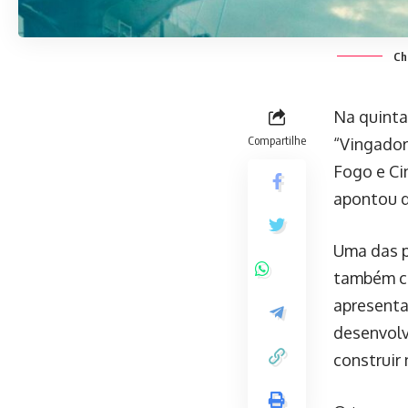
Ch
Na quinta-
Compartilhe
“Vingador
Fogo e Ci
apontou q
Uma das p
também co
apresenta
desenvolv
construir 