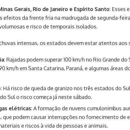
Minas Gerais, Rio de Janeiro e Espírito Santo
: Esses 
os efeitos da frente fria na madrugada de segunda-feir
volumosas e risco de temporais isolados.
chuvas intensas, os estados devem estar atentos aos s
ia
: Rajadas podem superar 100 km/h no Rio Grande do S
90 km/h em Santa Catarina, Paraná, e algumas áreas d
o
: Há risco de queda de granizo nos três estados do Su
do Sul o risco começa já neste sábado.
as elétricas
: A formação de nuvens cumulonimbus au
s, que podem causar interrupções no fornecimento de en
ateriais e riscos à vida de pessoas e animais.