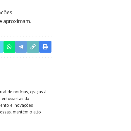
ações
se aproximam.
al de notícias, graças à
e entusiastas da
mento e inovações
messas, mantém o alto