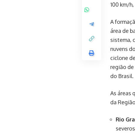
100 km/h,
A formaçã
área de b
sistema, 
nuvens do
ciclone d
região de
do Brasil.
As áreas 
da Região
Rio Gr
severos