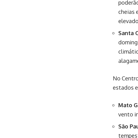
poderão
cheias 
elevado
Santa C
domingo
climáti
alagame
No Centro
estados e
Mato G
vento i
São Pa
tempest