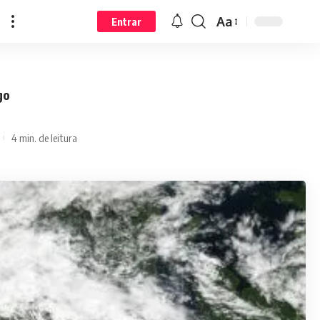
Aa
Entrar
go
4 min. de leitura