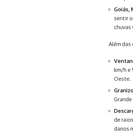
Goiás, 
sentir 
chuvas 
Além das 
Ventan
km/h e 
Oeste.
Graniz
Grande 
Descarg
de raio
danos m