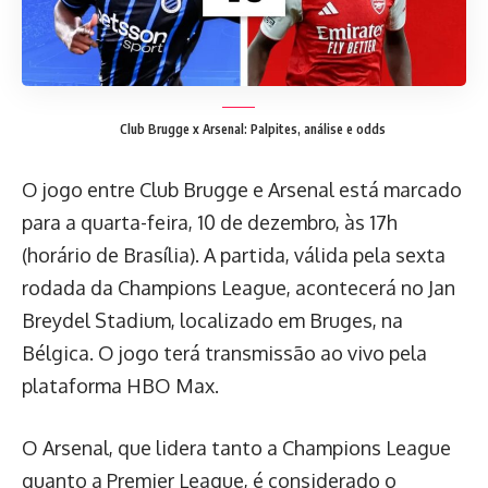
Club Brugge x Arsenal: Palpites, análise e odds
O jogo entre Club Brugge e Arsenal está marcado
para a quarta-feira, 10 de dezembro, às 17h
(horário de Brasília). A partida, válida pela sexta
rodada da Champions League, acontecerá no Jan
Breydel Stadium, localizado em Bruges, na
Bélgica. O jogo terá transmissão ao vivo pela
plataforma HBO Max.
O Arsenal, que lidera tanto a Champions League
quanto a Premier League, é considerado o