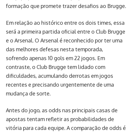
formação que promete trazer desafios ao Brugge.
Em relação ao histórico entre os dois times, essa
será a primeira partida oficial entre o Club Brugge
e o Arsenal. O Arsenal é reconhecido por ter uma
das melhores defesas nesta temporada,
sofrendo apenas 10 gols em 22 jogos. Em
contraste, o Club Brugge tem lidado com
dificuldades, acumulando derrotas em jogos
recentes e precisando urgentemente de uma
mudança de sorte.
Antes do jogo, as odds nas principais casas de
apostas tentam refletir as probabilidades de
vitória para cada equipe. A comparação de odds é