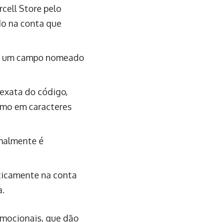
rcell Store pelo
do na conta que
car um campo nomeado
 exata do código,
omo em caracteres
rmalmente é
ticamente na conta
a.
omocionais, que dão