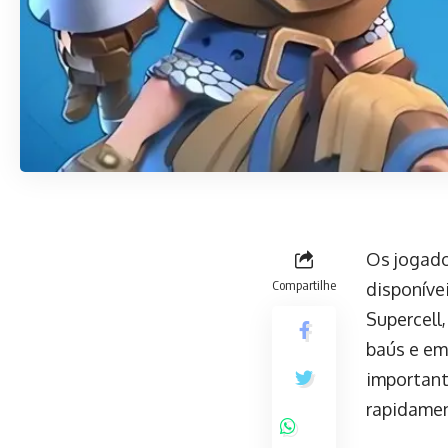
Os jogado
Compartilhe
disponíve
Supercell
baús e em
important
rapidamen