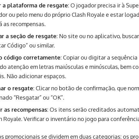
 a plataforma de resgate
: O jogador precisa ir à Supe
or ou pelo menu do próprio Clash Royale e estar loga
á as recompensas.
ar a seção de resgate
: No site ou no aplicativo, bus
ar Código” ou similar.
 o código corretamente
: Copiar ou digitar a sequência
do atenção em letras maiúsculas e minúsculas, bem c
is. Não adicionar espaços.
ar o resgate
: Clicar no botão de confirmação, que no
ado “Resgatar” ou “OK”.
r as recompensas
: Os itens serão creditados automa
h Royale. Verificar o inventário no jogo para conferênci
s promocionais se dividem em duas categorias: os pr