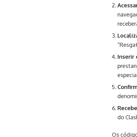
Acessar
navegad
receber
Localiz
“Resgat
Inserir
prestan
especia
Confirm
denomin
Recebe
do Clas
Os código