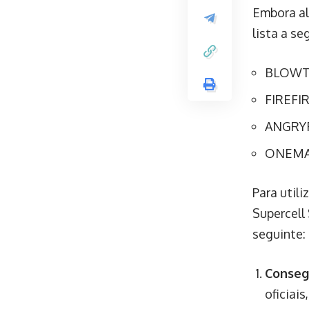
Embora al
lista a s
BLOW
FIREFI
ANGRY
ONEMA
Para util
Supercell
seguinte:
Conseg
oficiai