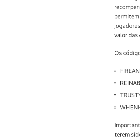
recompens
permitem 
jogadores
valor das
Os código
FIREAN
REINA
TRUST
WHENH
Important
terem sid