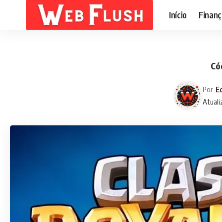
Início
Finanç
Có
Por
E
Atuali