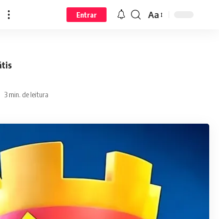
Aa
Entrar
tis
3 min. de leitura