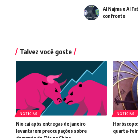
Al Najma e Al Fa
confronto
Talvez você goste
NOTÍCIAS
NOTÍCIAS
Nio cai após entregas de janeiro
Horóscopo:
levantarem preocupações sobre
quarta-feir