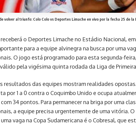
de volver al triunfo: Colo Colo vs Deportes Limache en vivo por la fecha 25 de l
 receberá o Deportes Limache no Estádio Nacional, e
mportante para a equipe alvinegra na busca por uma v
onais. O jogo está programado para esta segunda-feira,
 válido pela vigésima quinta rodada da Liga de Primeir
s resultados das equipes mostram realidades opostas
ta por 1 a 0 contra o Coquimbo Unido e ocupa atualme
, com 34 pontos. Para permanecer na briga por uma clas
onais, a equipe precisa urgentemente de uma vitória. O
a uma vaga na Copa Sudamericana é o Cobresal, que está