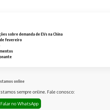
ações sobre demanda de EVs na China
 de fevereiro
o
lementos
ionante
stamos online
stamos sempre online. Fale conosco:
Falar no WhatsApp