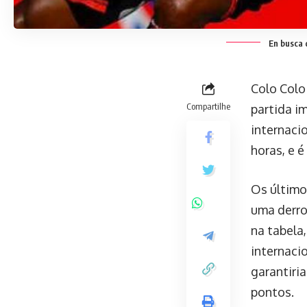
En busca 
Colo Colo
Compartilhe
partida i
internaci
horas, e é
Os último
uma derro
na tabela
internaci
garantiri
pontos.