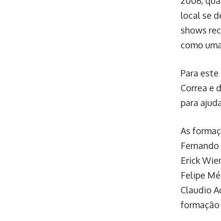
2006, qua
local se 
shows rece
como uma 
Para este 
Correa e 
para ajuda
As formaç
Fernando 
Erick Wie
Felipe Mé
Claudio A
formação 