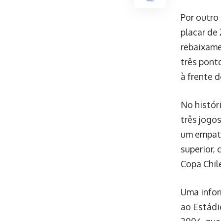
Por outro
placar de 
rebaixame
três pont
à frente 
No histór
três jogo
um empate
superior,
Copa Chile
Uma infor
ao Estádi