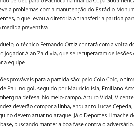
ndo perdeu para o Pachuca na final da Copa Sudameri
deve a problemas com a manutenção do Estádio Monum
ntes, o que levou a diretoria a transferir a partida pa
medida preventiva.
duelo, o técnico Fernando Ortiz contará com a volta do 
do jogador Alan Zaldivia, que se recuperaram de lesões 
r a equipe.
ões prováveis para a partida são: pelo Colo Colo, o tim
de Paul no gol, seguido por Mauricio Isla, Emiliano Am
mberg na defesa. No meio-campo, Arturo Vidal, Vicente 
ndez deverão compor a linha, enquanto Lucas Cepeda,
quino devem atuar no ataque. Já o Deportes Limache d
base, buscando manter a boa fase contra o adversário.