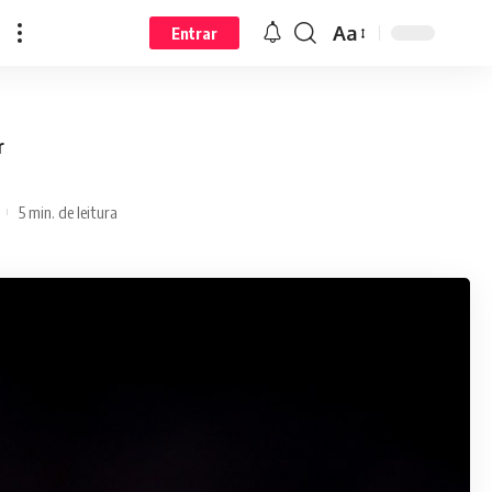
Aa
Entrar
r
5 min. de leitura