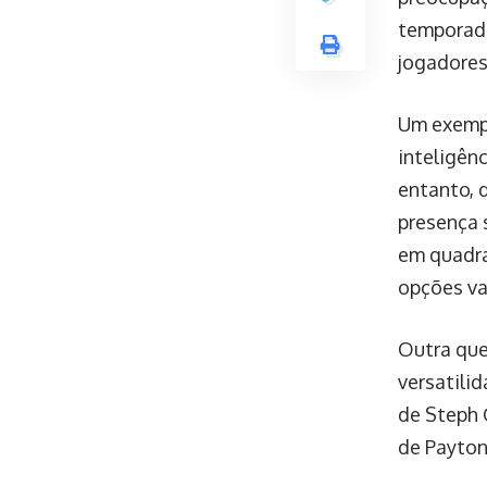
temporada
jogadores
Um exempl
inteligên
entanto, 
presença 
em quadra
opções va
Outra que
versatili
de Steph 
de Payton