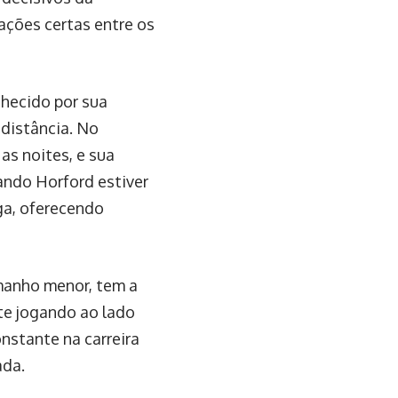
ações certas entre os
nhecido por sua
 distância. No
as noites, e sua
ando Horford estiver
ga, oferecendo
amanho menor, tem a
nte jogando ao lado
nstante na carreira
ada.