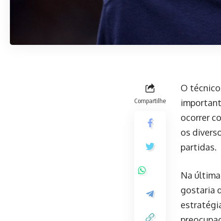
O técnico
Compartilhe
important
ocorrer co
os divers
partidas.
Na última
gostaria d
estratégi
preocupaç