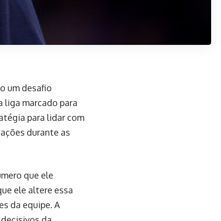
do um desafio
a liga marcado para
ratégia para lidar com
nações durante as
úmero que ele
que ele altere essa
es da equipe. A
 decisivos da