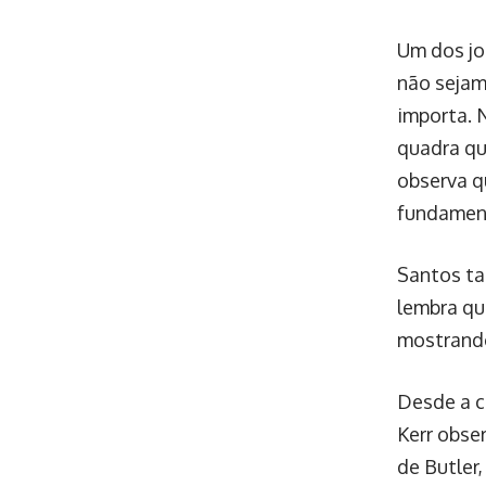
Um dos jo
não sejam
importa. 
quadra qu
observa q
fundament
Santos ta
lembra qu
mostrando
Desde a c
Kerr obse
de Butler