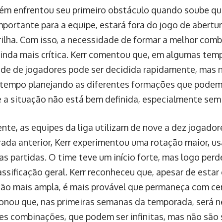
ém enfrentou seu primeiro obstáculo quando soube 
mportante para a equipe, estará fora do jogo de abertu
rilha. Com isso, a necessidade de formar a melhor com
ainda mais crítica. Kerr comentou que, em algumas tem
ade de jogadores pode ser decidida rapidamente, mas 
tempo planejando as diferentes formações que podem s
e a situação não está bem definida, especialmente se
te, as equipes da liga utilizam de nove a dez jogador
ada anterior, Kerr experimentou uma rotação maior, us
s partidas. O time teve um início forte, mas logo perd
assificação geral. Kerr reconheceu que, apesar de estar
ão mais ampla, é mais provável que permaneça com cer
onou que, nas primeiras semanas da temporada, será n
es combinações, que podem ser infinitas, mas não são 