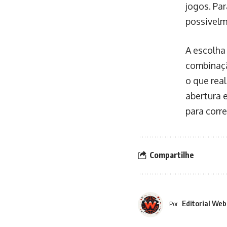
jogos. Pa
possivelme
A escolha
combinaçã
o que rea
abertura 
para corr
Compartilhe
Editorial Web
Por