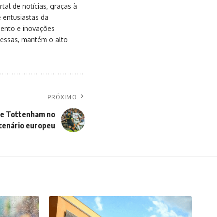
al de notícias, graças à
e entusiastas da
mento e inovações
messas, mantém o alto
PRÓXIMO
 e Tottenham no
cenário europeu