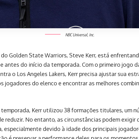
NBC Universal, Inc.
 do Golden State Warriors, Steve Kerr, está enfrentan
e antes do início da temporada. Com o primeiro jogo d
ntra o Los Angeles Lakers, Kerr precisa ajustar sua est
os jogadores do elenco e encontrar as melhores combi
 temporada, Kerr utilizou 38 formações titulares, um n
e reduzir. No entanto, as circunstâncias podem exigir 
a, especialmente devido à idade dos principais jogador
ão é preservar a performance deles para os momentos