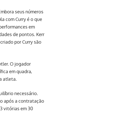
 Embora seus números
la com Curry é o que
 performances em
dades de pontos. Kerr
riado por Curry são
tler. O jogador
fica em quadra,
 atleta.
ilíbrio necessário.
ão após a contratação
3 vitórias em 30