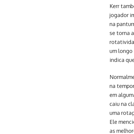
Kerr tamb
jogador i
na pantur
se torna 
rotativid
um longo 
indica qu
Normalmen
na tempor
em alguma
caiu na cl
uma rotaç
Ele menci
as melhor