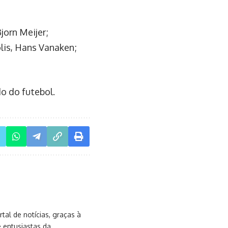
jorn Meijer;
olis, Hans Vanaken;
o do futebol.
al de notícias, graças à
e entusiastas da