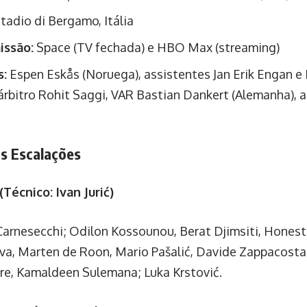
tadio di Bergamo, Itália
issão:
Space (TV fechada) e HBO Max (streaming)
s:
Espen Eskås (Noruega), assistentes Jan Erik Engan e 
árbitro Rohit Saggi, VAR Bastian Dankert (Alemanha), 
s Escalações
(Técnico: Ivan Jurić)
arnesecchi; Odilon Kossounou, Berat Djimsiti, Honest
va, Marten de Roon, Mario Pašalić, Davide Zappacosta
re, Kamaldeen Sulemana; Luka Krstović.