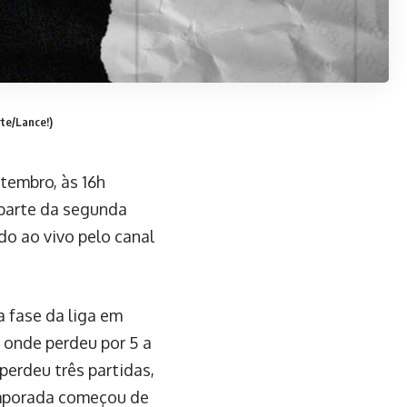
te/Lance!)
etembro, às 16h
é parte da segunda
o ao vivo pelo canal
 fase da liga em
, onde perdeu por 5 a
perdeu três partidas,
emporada começou de