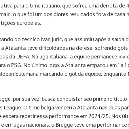
tiva para o time italiano, que sofreu uma derrota de 4 
main, o que foi um dos piores resultados fora de casa n
ições europeias.
ando do técnico Ivan Jurić, que assumiu após a saída d
, a Atalanta teve dificuldades na defesa, sofrendo gols
idas da UEFA. Na liga italiana, a equipe permanece inv
ra o PSG. No último jogo, a Atalanta empatou em 1 a 1 
deen Sulemana marcando o gol da equipe, enquanto 
ugge, por sua vez, busca conquistar seu primeiro título
 League. O time belga venceu a Atalanta nas duas par
 e espera repetir essa performance em 2024/25. Nos últ
 e em ligas nacionais, o Brugge teve uma performance 