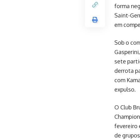
forma nega
Saint-Ger
em compet
Sob o com
Gasperini
sete part
derrota pa
com Kamal
expulso.
O Club Br
Champions
fevereiro
de grupos