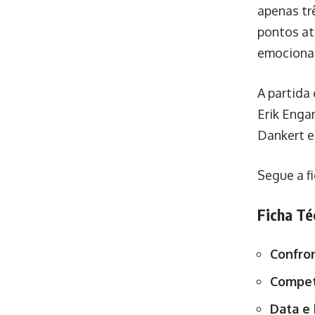
apenas tr
pontos at
emocionan
A partida
Erik Enga
Dankert e
Segue a fi
Ficha Té
Confro
Compet
Data e 