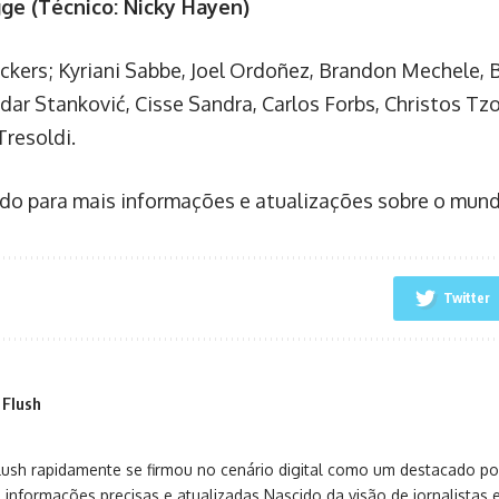
ge (Técnico: Nicky Hayen)
ckers; Kyriani Sabbe, Joel Ordoñez, Brandon Mechele, B
dar Stanković, Cisse Sandra, Carlos Forbs, Christos Tz
Tresoldi.
ado para mais informações e atualizações sobre o mund
Twitter
 Flush
sh rapidamente se firmou no cenário digital como um destacado port
 informações precisas e atualizadas.Nascido da visão de jornalistas 