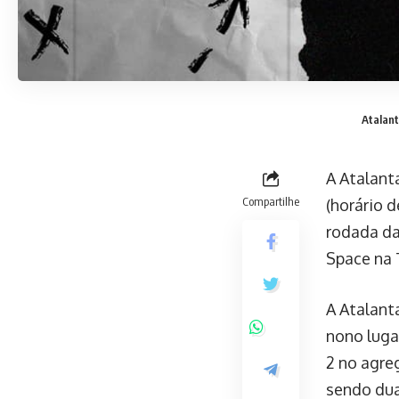
Atalant
A Atalanta
Compartilhe
(horário d
rodada da
Space na 
A Atalant
nono luga
2 no agre
sendo dua