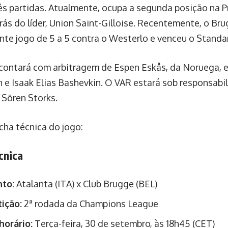
ês partidas. Atualmente, ocupa a segunda posição na P
rás do líder, Union Saint-Gilloise. Recentemente, o B
te jogo de 5 a 5 contra o Westerlo e venceu o Standar
 contará com arbitragem de Espen Eskås, da Noruega, e
n e Isaak Elias Bashevkin. O VAR estará sob responsabi
 Sören Storks.
cha técnica do jogo:
cnica
nto:
Atalanta (ITA) x Club Brugge (BEL)
ição:
2ª rodada da Champions League
horário:
Terça-feira, 30 de setembro, às 18h45 (CET)