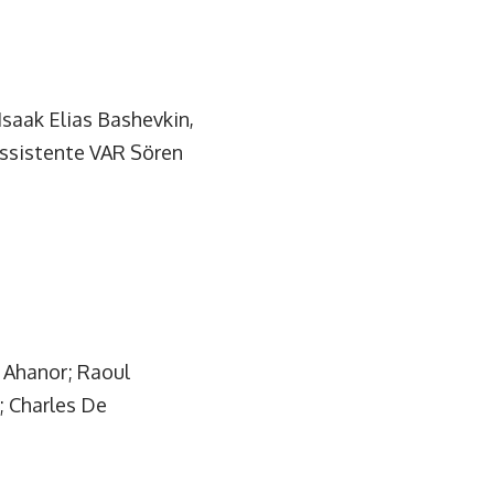
Isaak Elias Bashevkin,
assistente VAR Sören
 Ahanor; Raoul
; Charles De