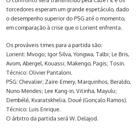
O confronto será transmitido pela CazeTV, e os
torcedores esperam um grande espetáculo, dado
o desempenho superior do PSG até o momento,
em comparação à crise que o Lorient enfrenta.
Os prováveis times para a partida são:
Lorient: Mvogo; Igor Silva, Yongwa, Talbi; Le Bris,
Avom, Abergel, Kouassi; Makengo, Pagis; Tosin.
Técnico: Olivier Pantaloni.
PSG: Chevalier; Zaire-Emery, Marquinhos, Beraldo,
Nuno Mendes; Lee Kang-in, Vitinha, Mayulu;
Dembélé, Kvaratskhelia, Doué (Gonçalo Ramos).
Técnico: Luis Enrique.
O árbitro da partida será W. Delajod.