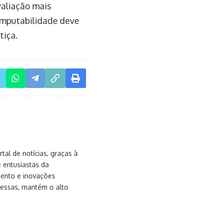
valiação mais
imputabilidade deve
tiça.
al de notícias, graças à
e entusiastas da
mento e inovações
messas, mantém o alto