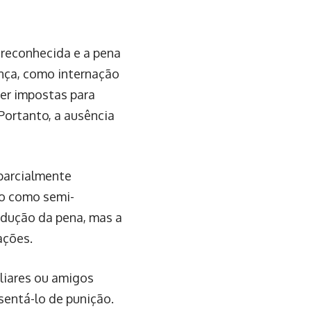
 reconhecida e a pena
ança, como internação
ser impostas para
Portanto, a ausência
parcialmente
do como semi-
redução da pena, mas a
ações.
iliares ou amigos
sentá-lo de punição.