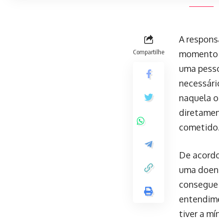
A respons
Compartilhe
momento e
uma pesso
necessári
naquela o
diretamen
cometido
De acordo
uma doenç
consegue 
entendime
tiver a m