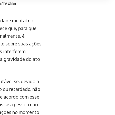
o/TV Globo
idade mental no
ece que, para que
enalmente, é
le sobre suas ações
s interferem
a gravidade do ato
tável se, devido a
 ou retardado, não
 de acordo com esse
as se a pessoa não
s ações no momento