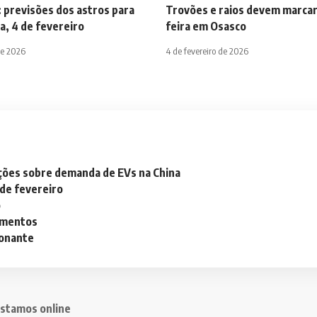
 previsões dos astros para
Trovões e raios devem marcar
a, 4 de fevereiro
feira em Osasco
de 2026
4 de fevereiro de 2026
ações sobre demanda de EVs na China
 de fevereiro
o
lementos
ionante
stamos online