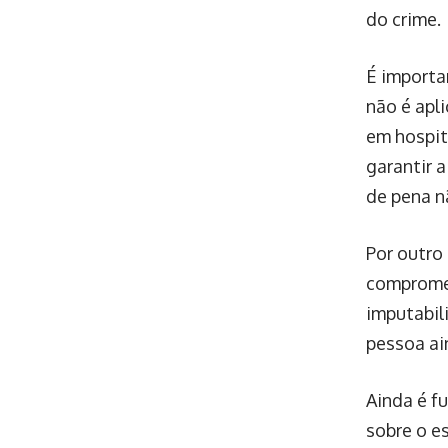
do crime.
É importa
não é apl
em hospit
garantir 
de pena n
Por outro
compromet
imputabil
pessoa ai
Ainda é f
sobre o e