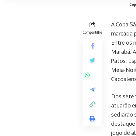
Copi
A Copa Sã
Compartilhe
marcada p
Entre os 
Marabá, A
Patos, Es
Meia-Noit
Cacoalens
Dos sete 
atuarão e
sediarão 
destaque 
jogo de a