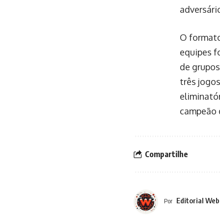
adversári
O formato
equipes f
de grupos
três jogo
eliminató
campeão 
Compartilhe
Editorial Web
Por