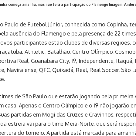
nha começa amanhã, mas não terá a participação do Flamengo
Imagem: Ander
o Paulo de Futebol Júnior, conhecida como Copinha, te
ela ausência do Flamengo e pela presença de 22 times
novos participantes estão clubes de diversas regiões,
raçatuba, Athletic, Batalhão, Centro Olímpico, Cosmop
portiva Real, Guanabara City, I9, Independente, Itaquá,
e, Naviraiense, QFC, Quixadá, Real, Real Soccer, São L
e.
times de São Paulo que estarão jogando pela primeira 
m casa. Apenas o Centro Olímpico e o I9 não jogarão e
suas partidas em Mogi das Cruzes e Cravinhos, respec
da estreia vai para o time Meia-Noite, que será respons
bertura do torneio. A partida está marcada para amanhã