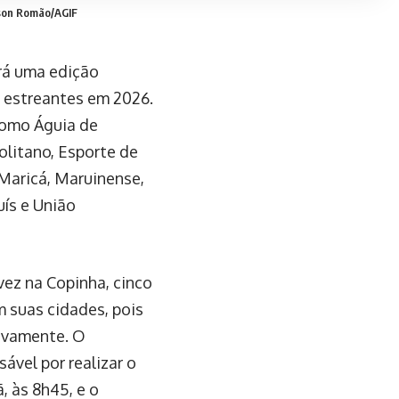
son Romão/AGIF
rá uma edição
 estreantes em 2026.
 como Águia de
olitano, Esporte de
 Maricá, Maruinense,
uís e União
vez na Copinha, cinco
m suas cidades, pois
tivamente. O
ável por realizar o
, às 8h45, e o