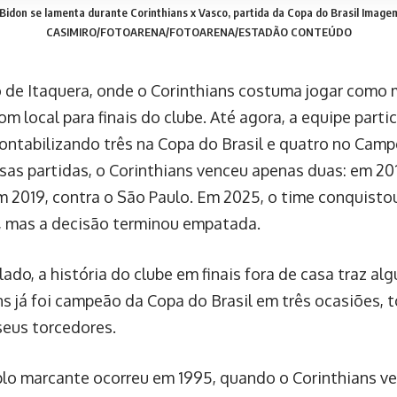
Bidon se lamenta durante Corinthians x Vasco, partida da Copa do Brasil
Image
CASIMIRO/FOTOARENA/FOTOARENA/ESTADÃO CONTEÚDO
 de Itaquera, onde o Corinthians costuma jogar como
m local para finais do clube. Até agora, a equipe partic
contabilizando três na Copa do Brasil e quatro no Camp
sas partidas, o Corinthians venceu apenas duas: em 201
em 2019, contra o São Paulo. Em 2025, o time conquistou
, mas a decisão terminou empatada.
lado, a história do clube em finais fora de casa traz al
ns já foi campeão da Copa do Brasil em três ocasiões, 
seus torcedores.
o marcante ocorreu em 1995, quando o Corinthians ven