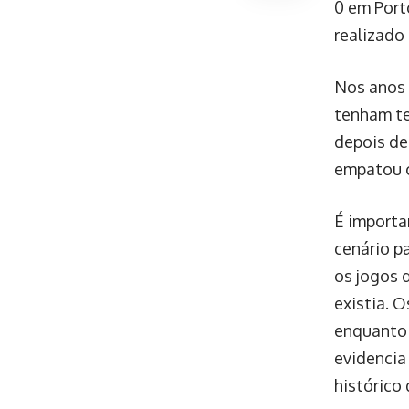
0 em Port
realizado
Nos anos 
tenham te
depois de 
empatou co
É importa
cenário p
os jogos 
existia. 
enquanto 
evidencia
histórico