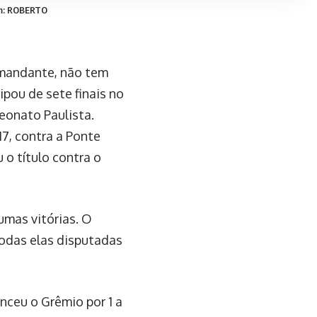
m: ROBERTO
 mandante, não tem
ipou de sete finais no
eonato Paulista.
7, contra a Ponte
 o título contra o
gumas vitórias. O
todas elas disputadas
ceu o Grêmio por 1 a