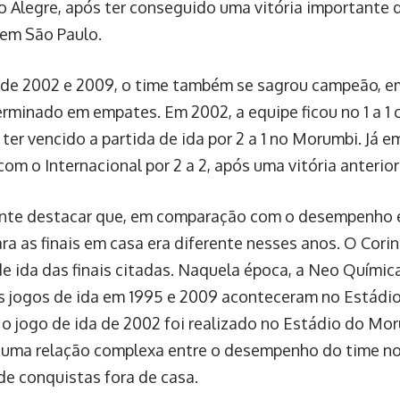
o Alegre, após ter conseguido uma vitória importante de
 em São Paulo.
de 2002 e 2009, o time também se sagrou campeão, e
rminado em empates. Em 2002, a equipe ficou no 1 a 1 c
ter vencido a partida de ida por 2 a 1 no Morumbi. Já e
m o Internacional por 2 a 2, após uma vitória anterior 
nte destacar que, em comparação com o desempenho e
ara as finais em casa era diferente nesses anos. O Cor
de ida das finais citadas. Naquela época, a Neo Químic
Os jogos de ida em 1995 e 2009 aconteceram no Estádi
o jogo de ida de 2002 foi realizado no Estádio do Moru
 uma relação complexa entre o desempenho do time no
 de conquistas fora de casa.