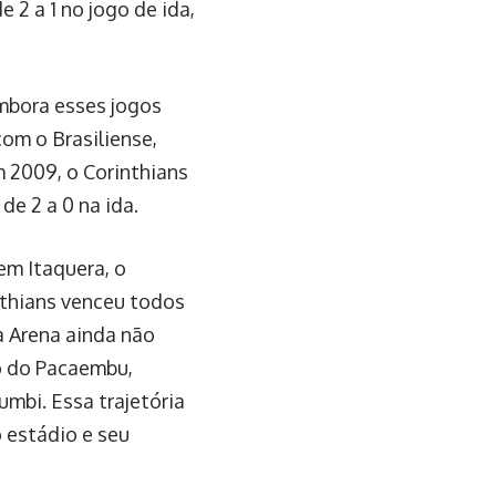
 2 a 1 no jogo de ida,
mbora esses jogos
om o Brasiliense,
m 2009, o Corinthians
de 2 a 0 na ida.
m Itaquera, o
inthians venceu todos
a Arena ainda não
o do Pacaembu,
mbi. Essa trajetória
 estádio e seu