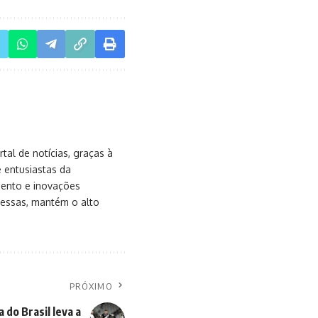
al de notícias, graças à
e entusiastas da
mento e inovações
messas, mantém o alto
PRÓXIMO
 do Brasil leva a