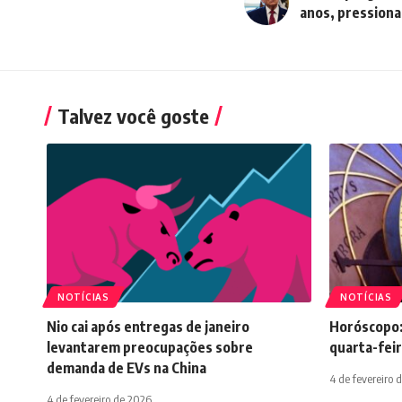
anos, pressiona
Talvez você goste
NOTÍCIAS
NOTÍCIAS
Nio cai após entregas de janeiro
Horóscopo:
levantarem preocupações sobre
quarta-feir
demanda de EVs na China
4 de fevereiro 
4 de fevereiro de 2026