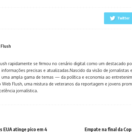
Twitter
 Flush
sh rapidamente se firmou no cenário digital como um destacado port
 informações precisas e atualizadas.Nascido da visão de jornalistas 
ça uma ampla gama de temas — da política e economia ao entreteni
o Web Flush, uma mistura de veteranos da reportagem e jovens pro
elência jornalística.
 EUA atinge pico em 4
Empate na final da Copa