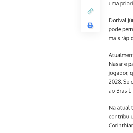
uma priori
Dorival J
pode perm
mais rápi
Atualment
Nassr e pa
jogador, 
2028. Se c
ao Brasil.
Na atual 
contribui
Corinthia