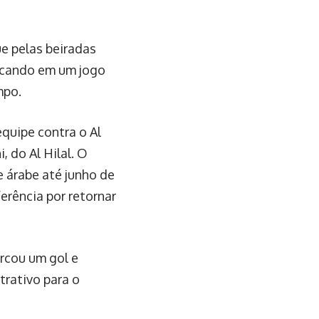
ue pelas beiradas
focando em um jogo
mpo.
equipe contra o Al
, do Al Hilal. O
e árabe até junho de
erência por retornar
arcou um gol e
trativo para o