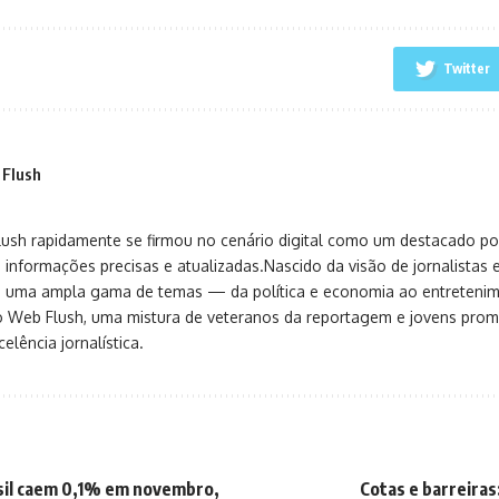
Twitter
 Flush
sh rapidamente se firmou no cenário digital como um destacado port
 informações precisas e atualizadas.Nascido da visão de jornalistas 
ça uma ampla gama de temas — da política e economia ao entreteni
o Web Flush, uma mistura de veteranos da reportagem e jovens pro
elência jornalística.
sil caem 0,1% em novembro,
Cotas e barreiras