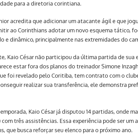
dade para a diretoria corintiana.
únior acredita que adicionar um atacante ágil e que jog
itir ao Corinthians adotar um novo esquema tático, 
do e dinâmico, principalmente nas extremidades do ca
e, Kaio César não participou da última partida de sua 
rece estar fora dos planos do treinador Simone Inzaghi
que foi revelado pelo Coritiba, tem contrato com o club
onseguir realizar sua transferência, ele demonstra pref
temporada, Kaio César já disputou 14 partidas, onde m
u com três assistências. Essa experiência pode ser um a
ns, que busca reforçar seu elenco para o próximo ano.