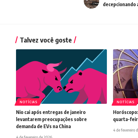
decepcionando 
Talvez você goste
NOTÍCIAS
NOTÍCIAS
Nio cai após entregas de janeiro
Horóscopo:
levantarem preocupações sobre
quarta-feir
demanda de EVs na China
4 de fevereiro 
4 de fevereiro de 2026