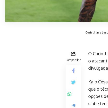
Corinthians busc
O Corinthi
Compartilhe
o atacante
divulgada 
Kaio Césa
que o téc
opções de
clube ten