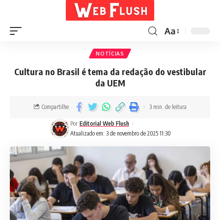
Aa
NOTÍCIAS
Cultura no Brasil é tema da redação do vestibular
da UEM
Compartilhe
3 min. de leitura
Por
Editorial Web Flush
Atualizado em: 3 de novembro de 2025 11:30