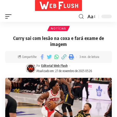
Aa
NOTÍCIAS
Curry sai com lesão na coxa e fará exame de
imagem
Compartilhe
3 min. de leitura
Por
Editorial Web Flush
Atualizado em: 27 de novembro de 2025 05:26