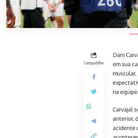
Dani Carv
Compartilhe
em sua ca
muscular,
expectati
na equipe
Carvajal 
anterior, 
acidente 
aconteceu