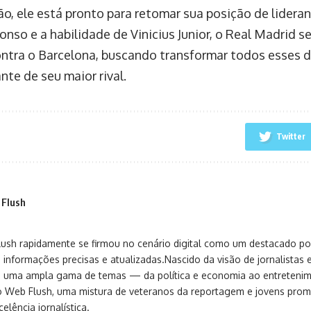
ção, ele está pronto para retomar sua posição de lidera
onso e a habilidade de Vinicius Junior, o Real Madrid s
ontra o Barcelona, buscando transformar todos esses 
ante de seu maior rival.
Twitter
 Flush
sh rapidamente se firmou no cenário digital como um destacado port
 informações precisas e atualizadas.Nascido da visão de jornalistas 
ça uma ampla gama de temas — da política e economia ao entreteni
o Web Flush, uma mistura de veteranos da reportagem e jovens pro
elência jornalística.