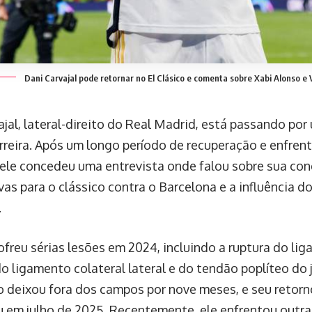
Dani Carvajal pode retornar no El Clásico e comenta sobre Xabi Alonso e Vi
ajal, lateral-direito do Real Madrid, está passando po
rreira. Após um longo período de recuperação e enfre
 ele concedeu uma entrevista onde falou sobre sua cond
vas para o clássico contra o Barcelona e a influência d
.
sofreu sérias lesões em 2024, incluindo a ruptura do l
do ligamento colateral lateral e do tendão poplíteo do 
o deixou fora dos campos por nove meses, e seu retorn
 em julho de 2025. Recentemente, ele enfrentou outra 