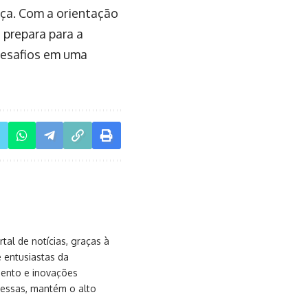
nça. Com a orientação
e prepara para a
desafios em uma
al de notícias, graças à
e entusiastas da
mento e inovações
messas, mantém o alto