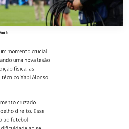
ni Jr
r um momento crucial
ntando uma nova lesão
ição física, as
o técnico Xabi Alonso
igamento cruzado
joelho direito. Esse
o ao futebol
dificuldade ao se