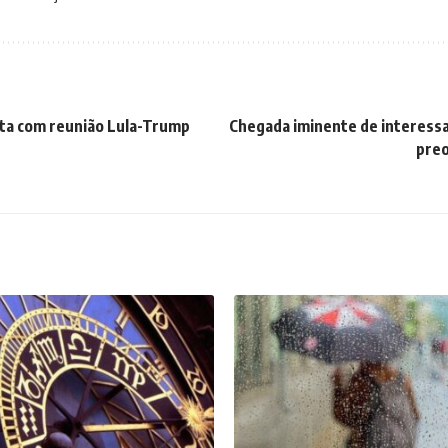
sta com reunião Lula-Trump
Chegada iminente de interess
s
preo