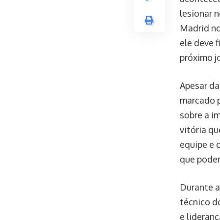
lesionar 
Madrid no
ele deve f
próximo j
Apesar da
marcado p
sobre a i
vitória q
equipe e 
que poder
Durante a
técnico d
e lideran