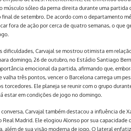
no músculo sóleo da perna direita durante uma partida 
 final de setembro. De acordo com o departamento mé
icar fora de ação por cerca de quatro semanas, o que g
ogo.
s dificuldades, Carvajal se mostrou otimista em relação
ara domingo, 26 de outubro, no Estádio Santiago Ber
mportância emocional da partida, afirmando que, embo
ue valha três pontos, vencer o Barcelona carrega um pes
os torcedores. Ele planeja se reunir com o grupo duran
á estar em condições de jogo no domingo.
 conversa, Carvajal também destacou a influência de X
o Real Madrid. Ele elogiou Alonso por sua capacidade 
ça, além de sua visão moderna de jogo. O lateral enfati