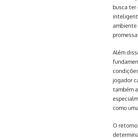
busca ter
inteligen
ambiente 
promessas
Além disso
fundament
condições
jogador c
também ad
especialm
como uma 
O retorno 
determina