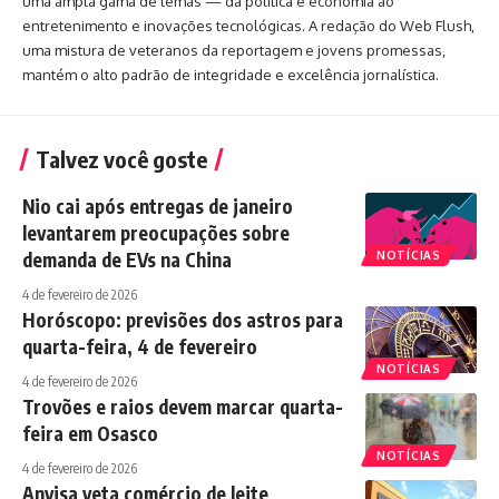
uma ampla gama de temas — da política e economia ao
entretenimento e inovações tecnológicas. A redação do Web Flush,
uma mistura de veteranos da reportagem e jovens promessas,
mantém o alto padrão de integridade e excelência jornalística.
Talvez você goste
Nio cai após entregas de janeiro
levantarem preocupações sobre
demanda de EVs na China
NOTÍCIAS
4 de fevereiro de 2026
Horóscopo: previsões dos astros para
quarta-feira, 4 de fevereiro
NOTÍCIAS
4 de fevereiro de 2026
Trovões e raios devem marcar quarta-
feira em Osasco
NOTÍCIAS
4 de fevereiro de 2026
Anvisa veta comércio de leite