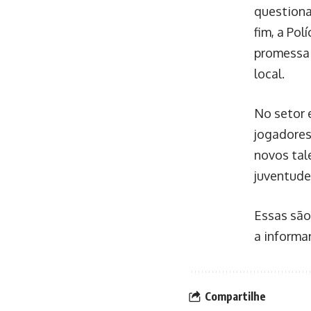
questiona
fim, a Pol
promessa 
local.
No setor 
jogadores
novos tal
juventude
Essas são
a informa
Compartilhe