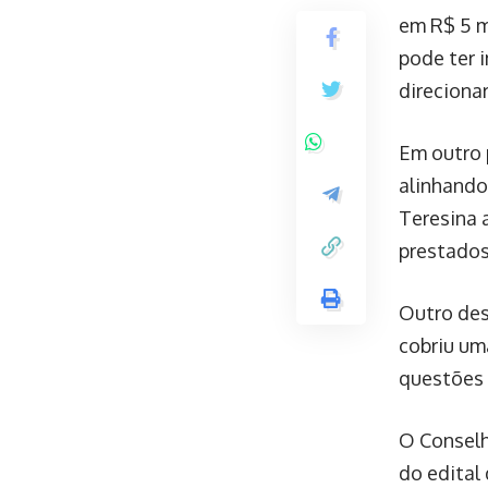
em R$ 5 m
pode ter 
direciona
Em outro 
alinhando
Teresina a
prestados
Outro des
cobriu um
questões 
O Conselh
do edital