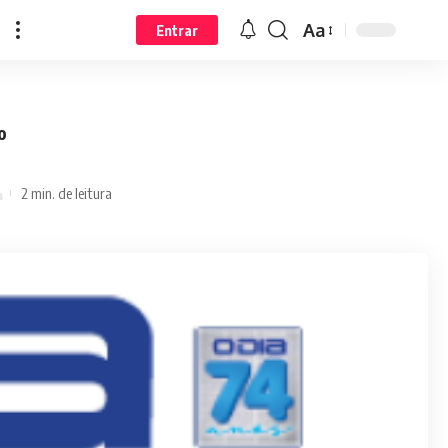
Aa
Entrar
o
2 min. de leitura