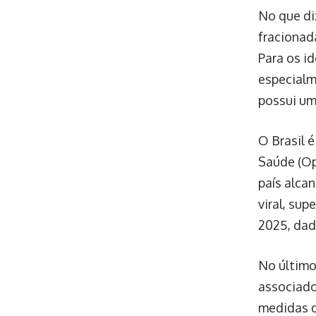
No que di
fracionad
Para os i
especialm
possui um
O Brasil 
Saúde (Op
país alca
viral, su
2025, dad
No último
associado
medidas d