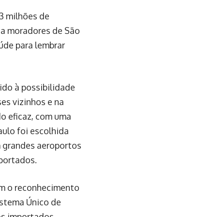
,3 milhões de
 a moradores de São
úde para lembrar
ido à possibilidade
es vizinhos e na
do eficaz, com uma
ulo foi escolhida
m grandes aeroportos
mportados.
tém o reconhecimento
istema Único de
os importados