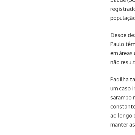
registrad
população
Desde dez
Paulo têm
em áreas 
não resul
Padilha t
um caso i
sarampo n
constante
ao longo d
manter as