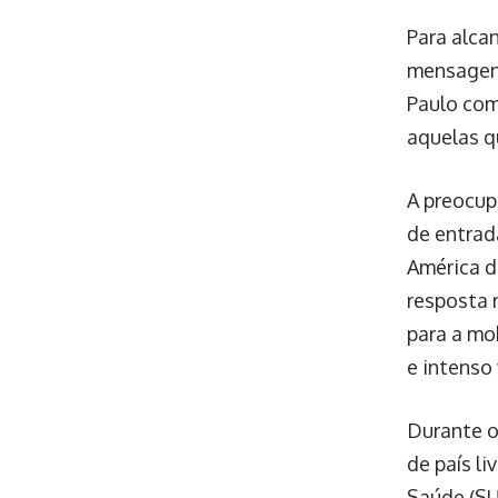
Para alca
mensagen
Paulo com
aquelas q
A preocup
de entrad
América d
resposta 
para a mo
e intenso
Durante o
de país l
Saúde (SU