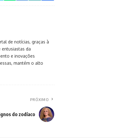
al de notícias, graças à
e entusiastas da
mento e inovações
messas, mantém o alto
PRÓXIMO
ignos do zodíaco