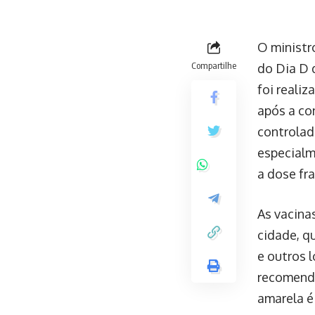
O ministr
Compartilhe
do Dia D 
foi reali
após a co
controlad
especialm
a dose fr
As vacina
cidade, q
e outros l
recomenda
amarela é