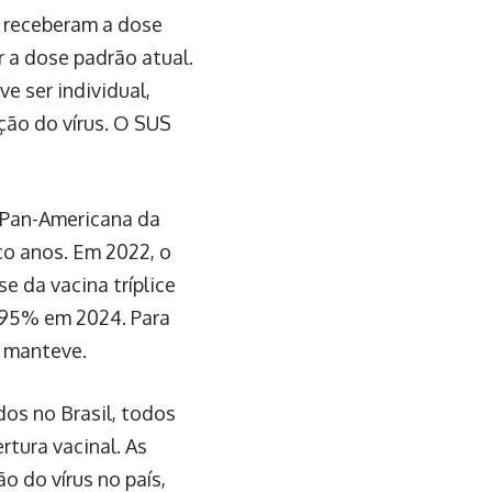
e receberam a dose
 a dose padrão atual.
e ser individual,
ção do vírus. O SUS
 Pan-Americana da
co anos. Em 2022, o
e da vacina tríplice
 95% em 2024. Para
e manteve.
os no Brasil, todos
rtura vacinal. As
o do vírus no país,