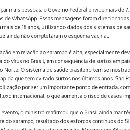
nçar mais pessoas, o Governo Federal enviou mais de 7
s de WhatsApp. Essas mensagens foram direcionadas
 mais de 18 anos, utilizando dados dos sistemas de sa
ue ainda não completaram o esquema vacinal.
ação em relação ao sarampo é alta, especialmente dev
a do vírus no Brasil, em consequência de surtos em país
o Norte. O sistema de saúde brasileiro tem se mostra
rápida que tem evitado surtos nos últimos anos. São Pa
bilização por ser um importante ponto de entrada, co
 fluxo internacional, o que aumenta o risco de casos i
 evento, o ministro reafirmou que o Brasil ainda man
ivre do sarampo, resultado dos esforços contínuos do S
S) e das altas taxas de vacinação. Mesmo com 38 cas