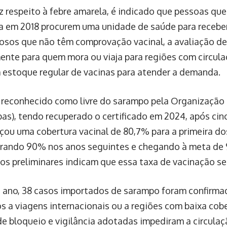
z respeito à febre amarela, é indicado que pessoas qu
a em 2018 procurem uma unidade de saúde para receber
dosos que não têm comprovação vacinal, a avaliação dev
ente para quem mora ou viaja para regiões com circula
 estoque regular de vacinas para atender a demanda.
é reconhecido como livre do sarampo pela Organização
as), tendo recuperado o certificado em 2024, após cin
nçou uma cobertura vacinal de 80,7% para a primeira dos
perando 90% nos anos seguintes e chegando à meta de
os preliminares indicam que essa taxa de vacinação s
 ano, 38 casos importados de sarampo foram confirmad
s a viagens internacionais ou a regiões com baixa cobe
e bloqueio e vigilância adotadas impediram a circulaçã