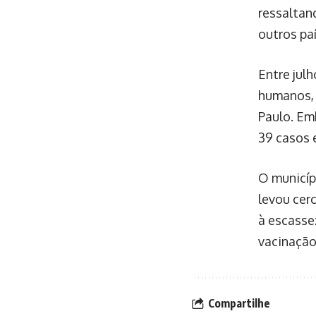
ressaltan
outros pa
Entre julh
humanos, 
Paulo. Em
39 casos 
O municíp
levou cer
à escasse
vacinação
Compartilhe