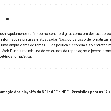
 Flush
sh rapidamente se firmou no cenário digital como um destacado port
 informações precisas e atualizadas.Nascido da visão de jornalistas 
ça uma ampla gama de temas — da política e economia ao entreteni
o Web Flush, uma mistura de veteranos da reportagem e jovens pro
elência jornalística.
amação dos playoffs da NFL: AFC e NFC
Previsões para os 12 s