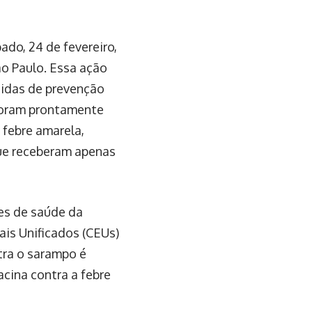
ado, 24 de fevereiro,
ão Paulo. Essa ação
edidas de prevenção
foram prontamente
 febre amarela,
ue receberam apenas
es de saúde da
ais Unificados (CEUs)
ntra o sarampo é
cina contra a febre