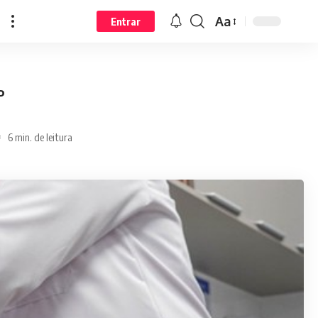
Aa
Entrar
P
6 min. de leitura