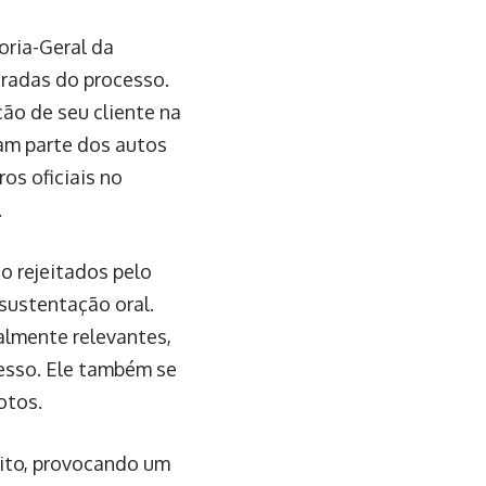
oria-Geral da
eradas do processo.
ão de seu cliente na
iam parte dos autos
os oficiais no
.
do rejeitados pelo
sustentação oral.
almente relevantes,
esso. Ele também se
otos.
pito, provocando um