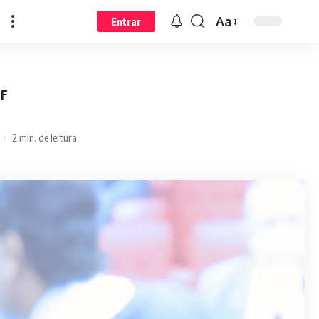
Aa
Entrar
TF
2 min. de leitura