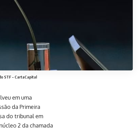
 do STF – CartaCapital
volveu em uma
ssão da Primeira
sa do tribunal em
 núcleo 2 da chamada