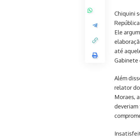
Chiquini 
República
Ele argum
elaboraçã
até aquel
Gabinete 
Além disso
relator d
Moraes, a
deveriam 
compromet
Insatisfe