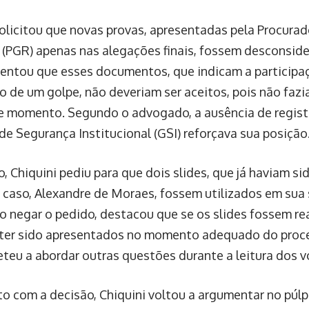
solicitou que novas provas, apresentadas pela Procurad
 (PGR) apenas nas alegações finais, fossem desconsid
entou que esses documentos, que indicam a participaç
o de um golpe, não deveriam ser aceitos, pois não faz
e momento. Segundo o advogado, a ausência de registr
de Segurança Institucional (GSI) reforçava sua posição
, Chiquini pediu para que dois slides, que já haviam si
o caso, Alexandre de Moraes, fossem utilizados em sua 
o negar o pedido, destacou que se os slides fossem re
ter sido apresentados no momento adequado do proc
eu a abordar outras questões durante a leitura dos v
ito com a decisão, Chiquini voltou a argumentar no púl