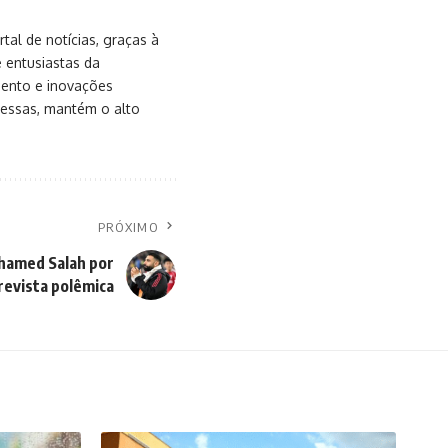
al de notícias, graças à
e entusiastas da
mento e inovações
messas, mantém o alto
PRÓXIMO
ohamed Salah por
revista polêmica