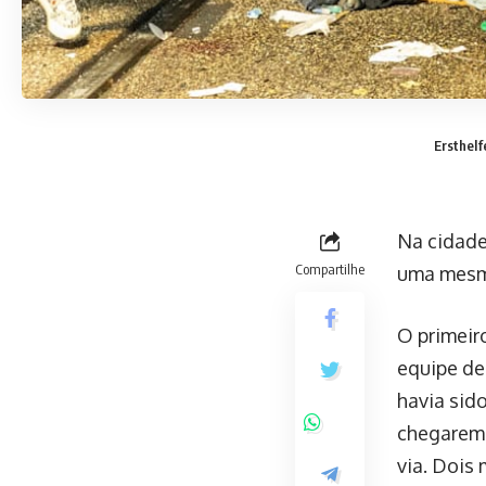
Ersthelf
Na cidade
Compartilhe
uma mesma
O primeir
equipe de
havia sid
chegarem 
via. Dois