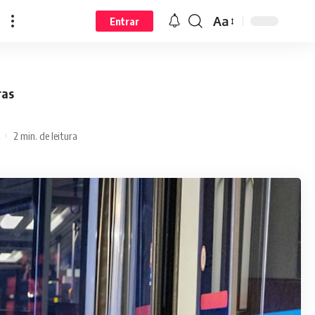
Aa
Entrar
ras
2 min. de leitura