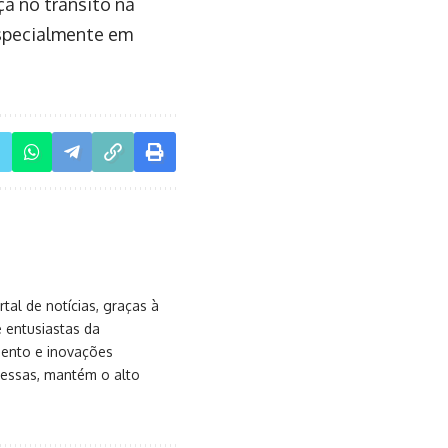
a no trânsito na
especialmente em
al de notícias, graças à
e entusiastas da
mento e inovações
messas, mantém o alto