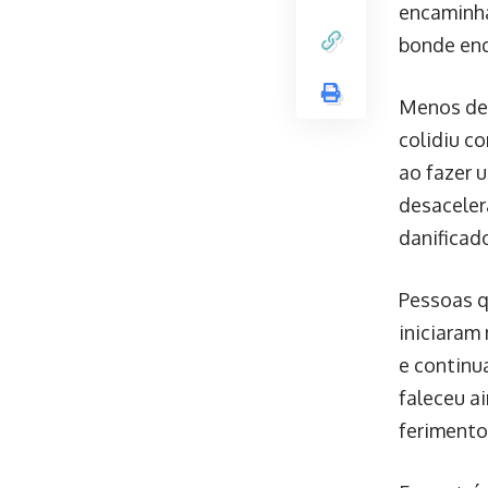
encaminhá
bonde enq
Menos de 
colidiu c
ao fazer 
desaceler
danificad
Pessoas q
iniciaram
e continu
faleceu a
ferimento