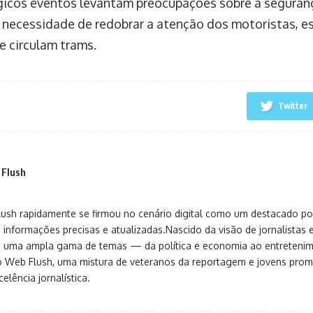
gicos eventos levantam preocupações sobre a seguranç
a necessidade de redobrar a atenção dos motoristas, 
e circulam trams.
Twitter
 Flush
sh rapidamente se firmou no cenário digital como um destacado port
 informações precisas e atualizadas.Nascido da visão de jornalistas 
ça uma ampla gama de temas — da política e economia ao entreteni
o Web Flush, uma mistura de veteranos da reportagem e jovens pro
elência jornalística.