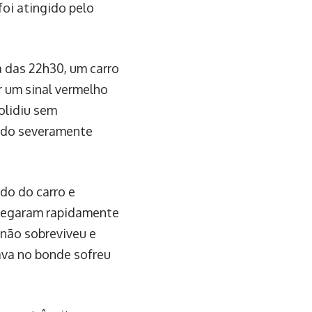
foi atingido pelo
a das 22h30, um carro
r um sinal vermelho
olidiu sem
ando severamente
ido do carro e
chegaram rapidamente
 não sobreviveu e
ava no bonde sofreu