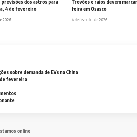
 previsões dos astros para
Trovões e raios devem marcar
a, 4 de fevereiro
feira em Osasco
de 2026
4 de fevereiro de 2026
ações sobre demanda de EVs na China
 de fevereiro
o
lementos
ionante
stamos online