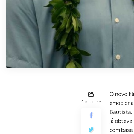
O novo fi
Compartilhe
emocionan
Bautista.
já obteve
com base 