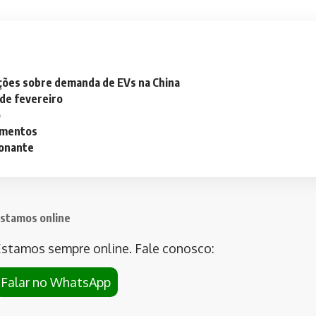
ações sobre demanda de EVs na China
 de fevereiro
o
lementos
ionante
stamos online
stamos sempre online. Fale conosco:
Falar no WhatsApp