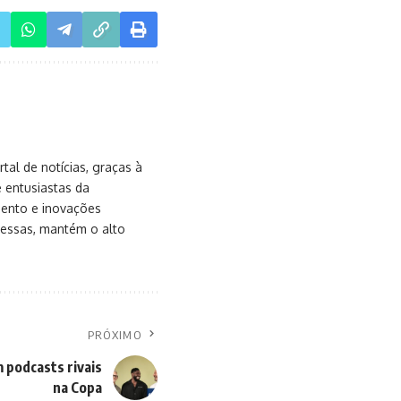
al de notícias, graças à
e entusiastas da
mento e inovações
messas, mantém o alto
PRÓXIMO
 podcasts rivais
na Copa