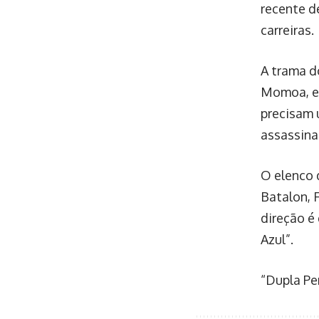
recente d
carreiras.
A trama d
Momoa, e 
precisam 
assassina
O elenco 
Batalon, 
direção é
Azul”.
“Dupla Pe