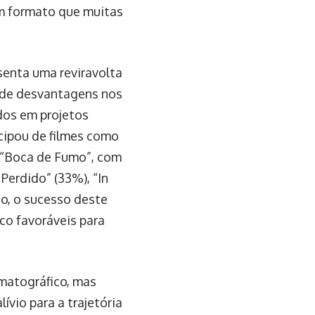
um formato que muitas
senta uma reviravolta
o de desvantagens nos
dos em projetos
icipou de filmes como
 “Boca de Fumo”, com
erdido” (33%), “In
o, o sucesso deste
co favoráveis para
matográfico, mas
ívio para a trajetória