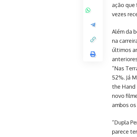
ação que 
vezes rec
Além da b
na carrei
últimos a
anteriore
“Nas Terr
52%. Já M
the Hand 
novo film
ambos os 
“Dupla Pe
parece ter