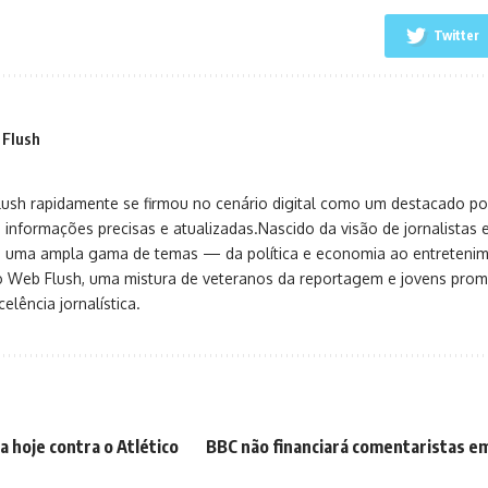
Twitter
 Flush
sh rapidamente se firmou no cenário digital como um destacado port
 informações precisas e atualizadas.Nascido da visão de jornalistas 
ça uma ampla gama de temas — da política e economia ao entreteni
o Web Flush, uma mistura de veteranos da reportagem e jovens pro
elência jornalística.
a hoje contra o Atlético
BBC não financiará comentaristas em