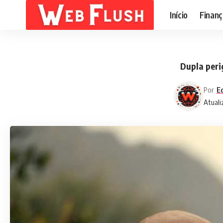
Início
Finanç
Dupla peri
Por
Ed
Atuali