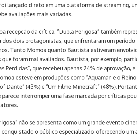
foi lançado direto em uma plataforma de streaming, 
ebe avaliações mais variadas.
oa recepção da crítica, “Dupla Perigosa” também repre
ra dos dois protagonistas, que enfrentaram um períod
nos. Tanto Momoa quanto Bautista estiveram envolvi
s que foram mal avaliados. Bautista, por exemplo, part
as Perdidas”, que recebeu apenas 24% de aprovação, e
omoa esteve em produções como “Aquaman e o Reino P
of Dante” (43%) e “Um Filme Minecraft” (48%). Portant
e parece interromper uma fase marcada por críticas pou
atores.
rigosa” não se apresenta como um grande evento cine
 conquistado o público especializado, oferecendo um al