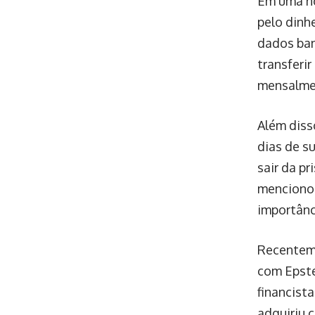
Em uma no
pelo dinh
dados ban
transferir
mensalmen
Além diss
dias de s
sair da p
mencionou
importânc
Recenteme
com Epste
financist
adquiriu 