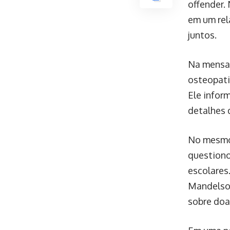
offender.
em um rel
juntos.
Na mensag
osteopati
Ele infor
detalhes 
No mesmo 
questiono
escolares
Mandelson
sobre doa