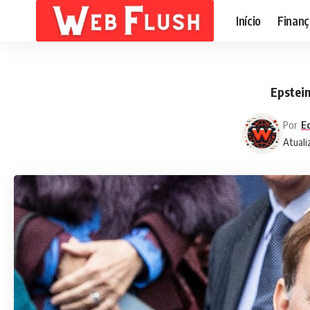
Início
Finanç
Epstei
Por
Ed
Atuali