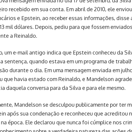
va mensagem enviada no dia 17 de setembro, da Silva
eiro recebido em sua conta. Em abril de 2010, ele envi
cários e Epstein, ao receber essas informações, disse 
 13 mil dólares. Depois, pediu para que fossem enviados
te a Reinaldo.
o, um e-mail antigo indica que Epstein conheceu da Sil
ua sentença, quando estava em um programa de trabalh
risão durante o dia. Em uma mensagem enviada em julh
 que havia estado com Reinaldo, e Mandelson agradec
ia daquela conversa para da Silva e para ele mesmo.
nte, Mandelson se desculpou publicamente por ter m
in após sua condenação e reconheceu que acreditou n
a na época. Ele declarou que nunca foi cúmplice nos cri
conhecimento sobre a verdadeira natureza das ações d