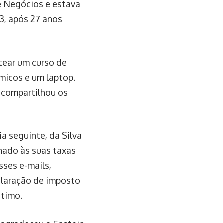
e Negócios e estava
3, após 27 anos
tear um curso de
icos e um laptop.
e compartilhou os
a seguinte, da Silva
nado às suas taxas
sses e-mails,
claração de imposto
stimo.