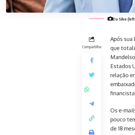
Da Silva (le
Após sua 
Compartilhe
que totali
Mandelson
Estados U
relação e
embaixado
financista
Os e-mail
pouco tem
de 18 mes