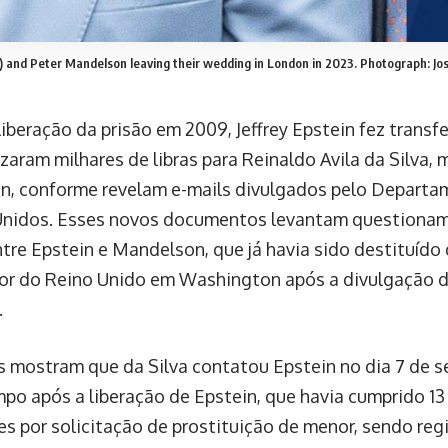
ft) and Peter Mandelson leaving their wedding in London in 2023.
Photograph: Jo
liberação da prisão em 2009, Jeffrey Epstein fez transf
zaram milhares de libras para Reinaldo Avila da Silva, 
, conforme revelam e-mails divulgados pelo Departam
nidos. Esses novos documentos levantam questionam
ntre Epstein e Mandelson, que já havia sido destituído
r do Reino Unido em Washington após a divulgação d
.
s mostram que da Silva contatou Epstein no dia 7 de 
po após a liberação de Epstein, que havia cumprido 1
es por solicitação de prostituição de menor, sendo re