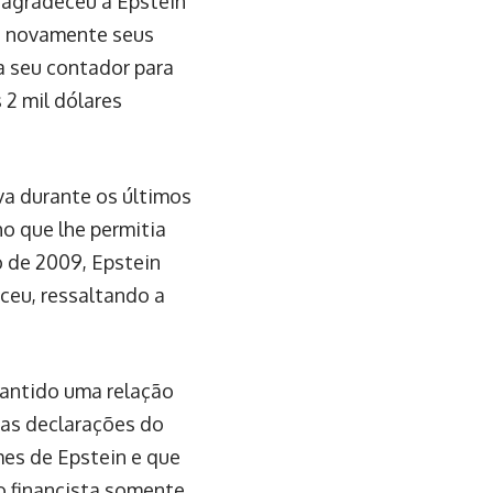
 agradeceu a Epstein
ou novamente seus
a seu contador para
 2 mil dólares
va durante os últimos
o que lhe permitia
o de 2009, Epstein
eu, ressaltando a
antido uma relação
as declarações do
mes de Epstein e que
o financista somente