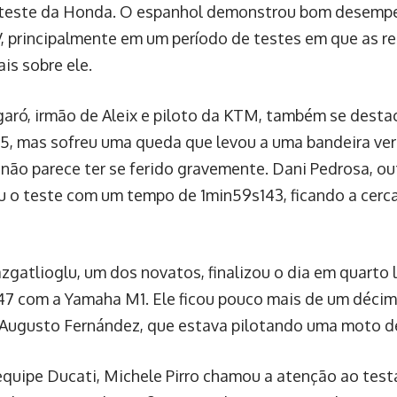
 teste da Honda. O espanhol demonstrou bom desemp
, principalmente em um período de testes em que as r
is sobre ele.
garó, irmão de Aleix e piloto da KTM, também se destac
5, mas sofreu uma queda que levou a uma bandeira ver
e não parece ter se ferido gravemente. Dani Pedrosa, o
 o teste com um tempo de 1min59s143, ficando a cerc
zgatlioglu, um dos novatos, finalizou o dia em quarto 
7 com a Yamaha M1. Ele ficou pouco mais de um déci
 Augusto Fernández, que estava pilotando uma moto de
equipe Ducati, Michele Pirro chamou a atenção ao testa