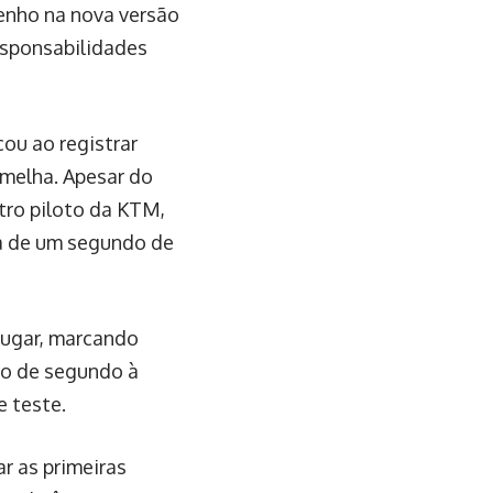
enho na nova versão
esponsabilidades
ou ao registrar
melha. Apesar do
utro piloto da KTM,
a de um segundo de
lugar, marcando
mo de segundo à
 teste.
r as primeiras