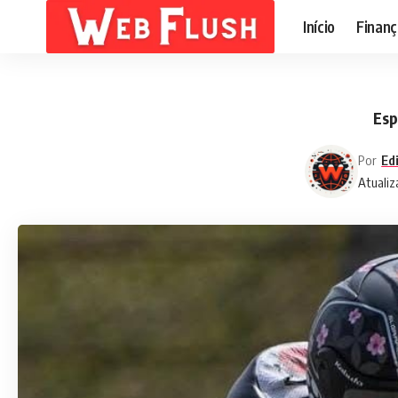
Início
Finanç
Esp
Por
Ed
Atualiz