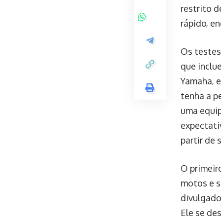
restrito 
rápido, e
Os testes
que inclu
Yamaha, e
tenha a p
uma equip
expectati
partir de 
O primeir
motos e 
divulgado
Ele se de