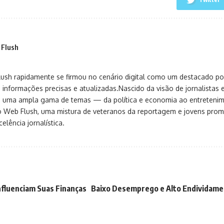
 Flush
sh rapidamente se firmou no cenário digital como um destacado port
 informações precisas e atualizadas.Nascido da visão de jornalistas 
ça uma ampla gama de temas — da política e economia ao entreteni
o Web Flush, uma mistura de veteranos da reportagem e jovens pro
elência jornalística.
nfluenciam Suas Finanças
Baixo Desemprego e Alto Endividame