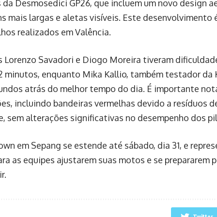
 da Desmosedici GP26, que incluem um novo design a
s mais largas e aletas visíveis. Este desenvolvimento
lhos realizados em Valência.
s Lorenzo Savadori e Diogo Moreira tiveram dificulda
2 minutos, enquanto Mika Kallio, também testador da 
undos atrás do melhor tempo do dia. É importante not
ões, incluindo bandeiras vermelhas devido a resíduos d
e, sem alterações significativas no desempenho dos pi
wn em Sepang se estende até sábado, dia 31, e repre
ara as equipes ajustarem suas motos e se prepararem 
r.
Twitter