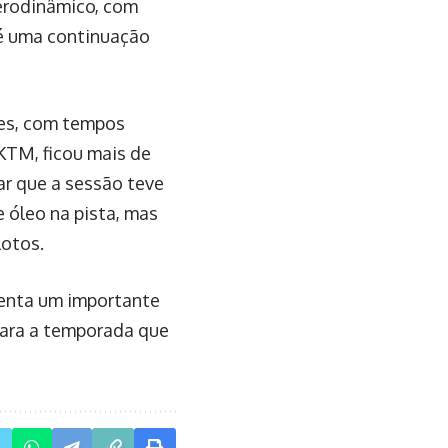
erodinâmico, com
 é uma continuação
des, com tempos
KTM, ficou mais de
ar que a sessão teve
e óleo na pista, mas
lotos.
senta um importante
para a temporada que