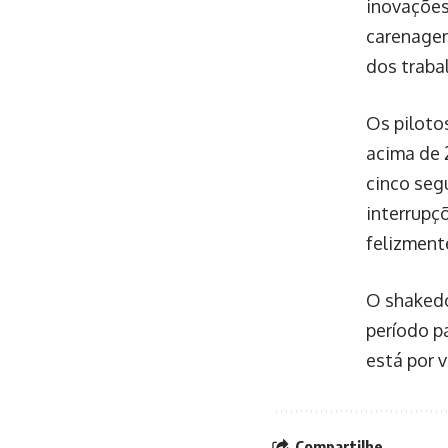
inovações
carenagen
dos traba
Os piloto
acima de 
cinco seg
interrupç
felizment
O shakedo
período p
está por vi
Compartilhe