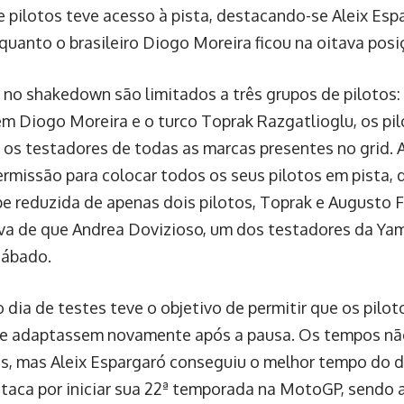
de pilotos teve acesso à pista, destacando-se Aleix Es
nquanto o brasileiro Diogo Moreira ficou na oitava posi
 no shakedown são limitados a três grupos de pilotos:
em Diogo Moreira e o turco Toprak Razgatlioglu, os pil
 os testadores de todas as marcas presentes no grid.
ermissão para colocar todos os seus pilotos em pista, 
e reduzida de apenas dois pilotos, Toprak e Augusto F
va de que Andrea Dovizioso, um dos testadores da Yama
sábado.
o dia de testes teve o objetivo de permitir que os pilo
se adaptassem novamente após a pausa. Os tempos n
s, mas Aleix Espargaró conseguiu o melhor tempo do d
staca por iniciar sua 22ª temporada na MotoGP, sendo