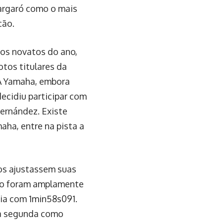
pargaró como o mais
ção.
 os novatos do ano,
otos titulares da
 A Yamaha, embora
decidiu participar com
ernández. Existe
ha, entre na pista a
tos ajustassem suas
ão foram amplamente
ia com 1min58s091.
 a segunda como