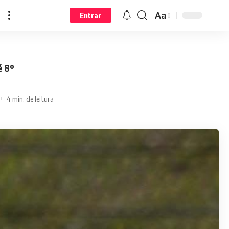
Aa
Entrar
é 8º
4 min. de leitura