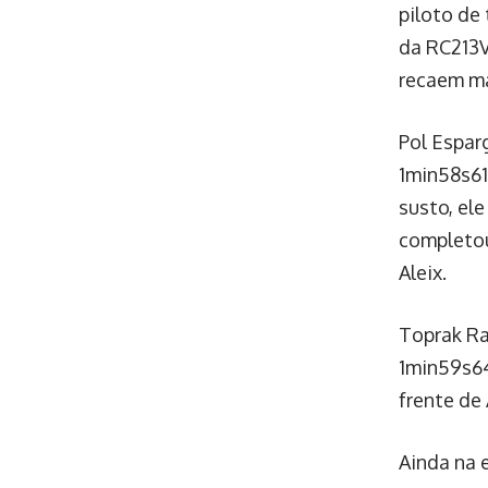
piloto de
da RC213V
recaem ma
Pol Espar
1min58s61
susto, el
completou
Aleix.
Toprak Ra
1min59s64
frente de
Ainda na 