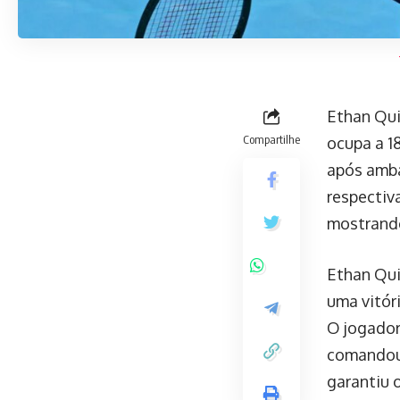
Ethan Qui
Compartilhe
ocupa a 1
após amba
respectiv
mostrando
Ethan Qui
uma vitóri
O jogador
comandou 
garantiu 