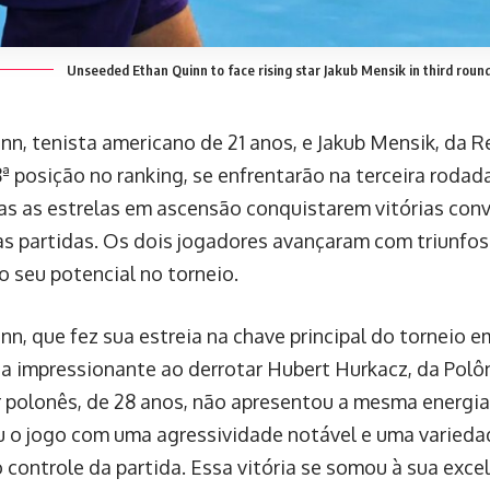
Unseeded Ethan Quinn to face rising star Jakub Mensik in third roun
nn, tenista americano de 21 anos, e Jakub Mensik, da R
8ª posição no ranking, se enfrentarão na terceira roda
s as estrelas em ascensão conquistarem vitórias con
as partidas. Os dois jogadores avançaram com triunfos
 seu potencial no torneio.
nn, que fez sua estreia na chave principal do torneio 
a impressionante ao derrotar Hubert Hurkacz, da Polônia
 polonês, de 28 anos, não apresentou a mesma energi
o jogo com uma agressividade notável e uma variedad
o controle da partida. Essa vitória se somou à sua exc