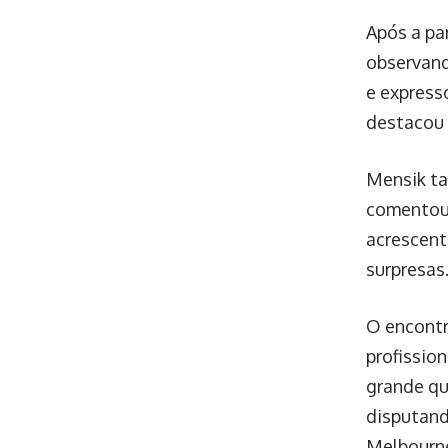
Após a pa
observand
e express
destacou 
Mensik ta
comentou 
acrescent
surpresas
O encontr
profissio
grande qu
disputand
Melbourn