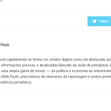
Twitter
 Flush
sh rapidamente se firmou no cenário digital como um destacado port
 informações precisas e atualizadas.Nascido da visão de jornalistas 
ça uma ampla gama de temas — da política e economia ao entreteni
o Web Flush, uma mistura de veteranos da reportagem e jovens pro
elência jornalística.