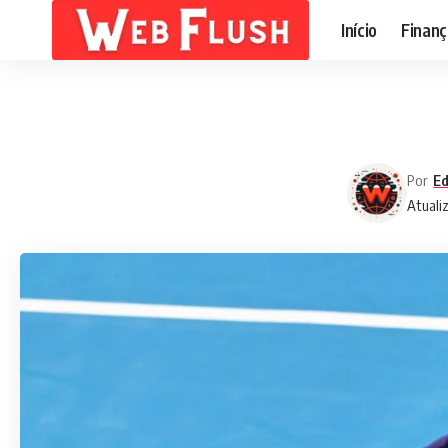
Início
Finanç
Por
Ed
Atuali