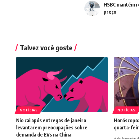
HSBC mantém re
preço
Talvez você goste
NOTÍCIAS
NOTÍCIAS
Nio cai após entregas de janeiro
Horóscopo:
levantarem preocupações sobre
quarta-feir
demanda de EVs na China
4 de fevereiro 