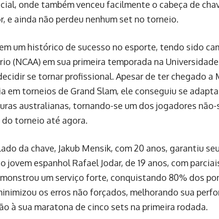
icial, onde também venceu facilmente o cabeça de chav
r, e ainda não perdeu nenhum set no torneio.
tem um histórico de sucesso no esporte, tendo sido c
ário (NCAA) em sua primeira temporada na Universidade
decidir se tornar profissional. Apesar de ter chegado 
ia em torneios de Grand Slam, ele conseguiu se adapt
uras australianas, tornando-se um dos jogadores não
 do torneio até agora.
lado da chave, Jakub Mensik, com 20 anos, garantiu se
o jovem espanhol Rafael Jodar, de 19 anos, com parciais
monstrou um serviço forte, conquistando 80% dos pon
minimizou os erros não forçados, melhorando sua per
o à sua maratona de cinco sets na primeira rodada.