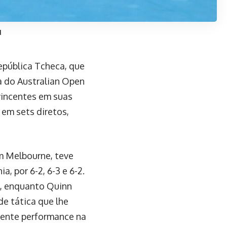
d
epública Tcheca, que
da do Australian Open
vincentes em suas
 em sets diretos,
em Melbourne, teve
, por 6-2, 6-3 e 6-2.
a, enquanto Quinn
e tática que lhe
elente performance na