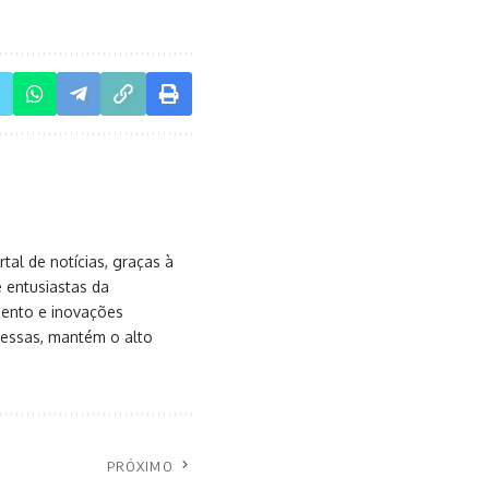
al de notícias, graças à
e entusiastas da
mento e inovações
messas, mantém o alto
PRÓXIMO