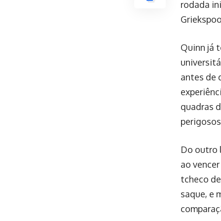
rodada in
Griekspoo
Quinn já 
universit
antes de 
experiênc
quadras d
perigosos
Do outro 
ao vencer 
tcheco de
saque, e 
comparaçã