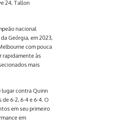
e 24, Tallon
ampeão nacional
 da Geórgia, em 2023,
a Melbourne com pouca
ar rapidamente às
-secionados mais
u lugar contra Quinn
 de 6-2, 6-4 e 6-4. O
tos em seu primeiro
formance em