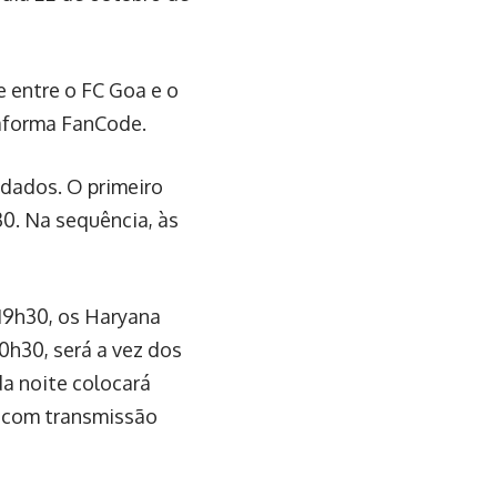
 entre o FC Goa e o
taforma FanCode.
ndados. O primeiro
0. Na sequência, às
19h30, os Haryana
0h30, será a vez dos
da noite colocará
, com transmissão