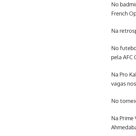
No badmin
French Ope
Na retros
No futebo
pela AFC 
Na Pro Ka
vagas nos
No tornei
Na Prime 
Ahmedaba