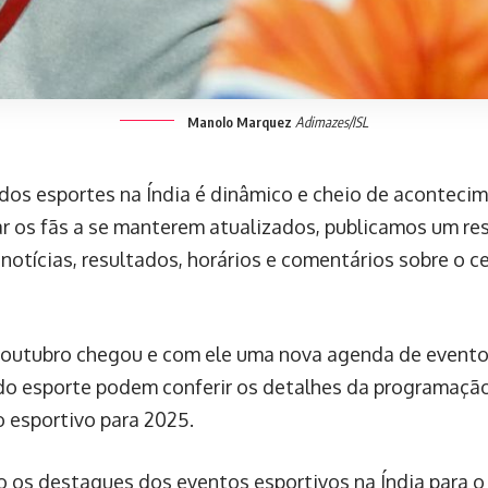
Manolo Marquez
Adimazes/ISL
os esportes na Índia é dinâmico e cheio de aconteci
ar os fãs a se manterem atualizados, publicamos um re
 notícias, resultados, horários e comentários sobre o c
outubro chegou e com ele uma nova agenda de evento
o esporte podem conferir os detalhes da programaçã
o esportivo para 2025.
o os destaques dos eventos esportivos na Índia para o