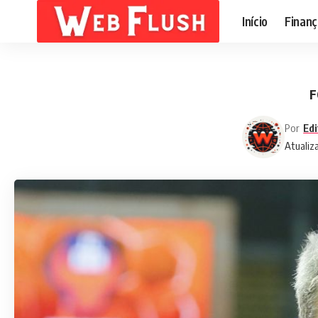
Início
Finanç
F
Por
Edi
Atualiz