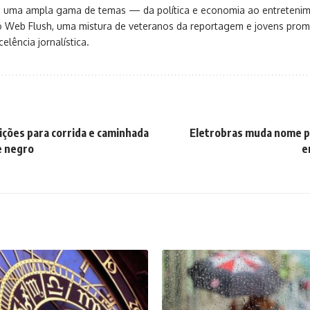
ça uma ampla gama de temas — da política e economia ao entreteni
o Web Flush, uma mistura de veteranos da reportagem e jovens pro
elência jornalística.
rições para corrida e caminhada
Eletrobras muda nome p
e negro
e