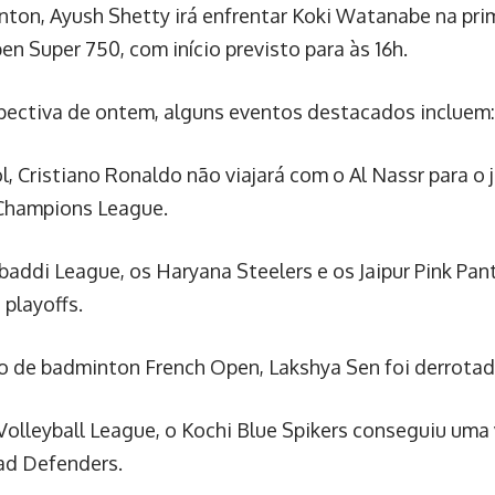
ton, Ayush Shetty irá enfrentar Koki Watanabe na pr
n Super 750, com início previsto para às 16h.
pectiva de ontem, alguns eventos destacados incluem:
l, Cristiano Ronaldo não viajará com o Al Nassr para o
Champions League.
baddi League, os Haryana Steelers e os Jaipur Pink Pan
 playoffs.
o de badminton French Open, Lakshya Sen foi derrota
Volleyball League, o Kochi Blue Spikers conseguiu uma 
d Defenders.