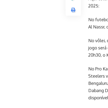
2025:
No futebo
Al Nassr,
No vôlei,
jogo será
20h30, o 
No Pro Ka
Steelers 
Bengaluru
Dabang De
disponíve