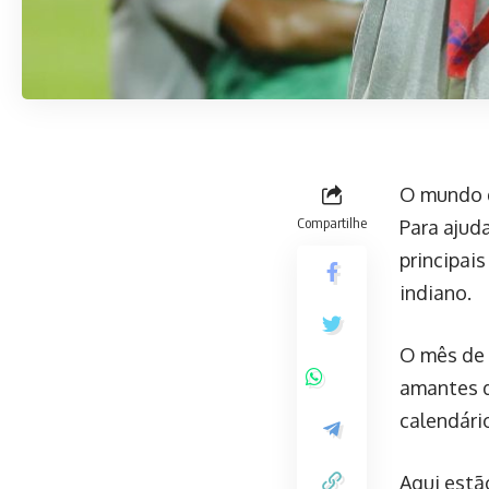
O mundo d
Compartilhe
Para ajud
principais
indiano.
O mês de 
amantes d
calendári
Aqui estã