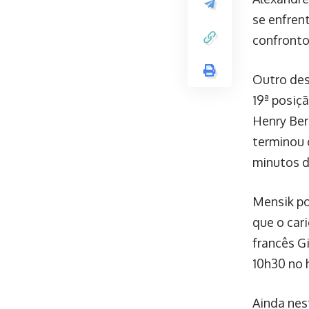
se enfren
confronto
Outro des
19ª posiç
Henry Ber
terminou c
minutos d
Mensik po
que o cari
francês Gi
10h30 no h
Ainda nes