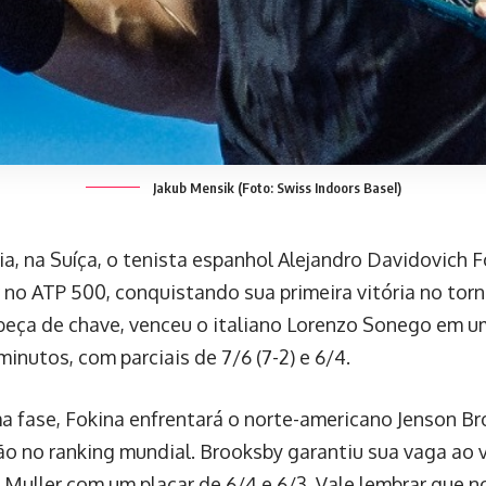
Jakub Mensik (Foto: Swiss Indoors Basel)
ia, na Suíça, o tenista espanhol Alejandro Davidovich F
 no ATP 500, conquistando sua primeira vitória no torne
beça de chave, venceu o italiano Lorenzo Sonego em u
minutos, com parciais de 7/6 (7-2) e 6/4.
a fase, Fokina enfrentará o norte-americano Jenson Br
ão no ranking mundial. Brooksby garantiu sua vaga ao 
 Muller com um placar de 6/4 e 6/3. Vale lembrar que n