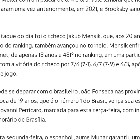
taram uma vez anteriormente, em 2021, e Brooksby sai
.
taque do dia foi o tcheco Jakub Mensik, que, aos 20 a
ão do ranking, também avançou no torneio. Mensik enfr
net, de apenas 18 anos e 481º no ranking, em uma part
om a vitória do tcheco por 7/6 (7-1), 6/7 (7-9) e 6/3, ap
e jogo.
de se deparar com o brasileiro João Fonseca nas próx
oca de 19 anos, que é o número 1 do Brasil, vença sua e
ovanni Perricard, marcada para esta terça-feira, com in
orário de Brasília.
ta segunda-feira, o espanhol Jaume Munar garantiu uma