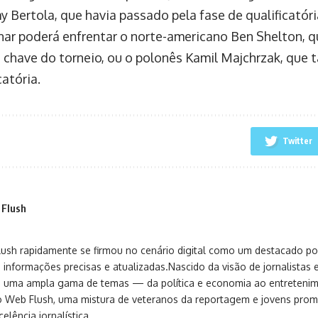
y Bertola, que havia passado pela fase de qualificatóri
nar poderá enfrentar o norte-americano Ben Shelton, 
 chave do torneio, ou o polonês Kamil Majchrzak, que 
catória.
Twitter
 Flush
sh rapidamente se firmou no cenário digital como um destacado port
 informações precisas e atualizadas.Nascido da visão de jornalistas 
ça uma ampla gama de temas — da política e economia ao entreteni
o Web Flush, uma mistura de veteranos da reportagem e jovens pro
elência jornalística.