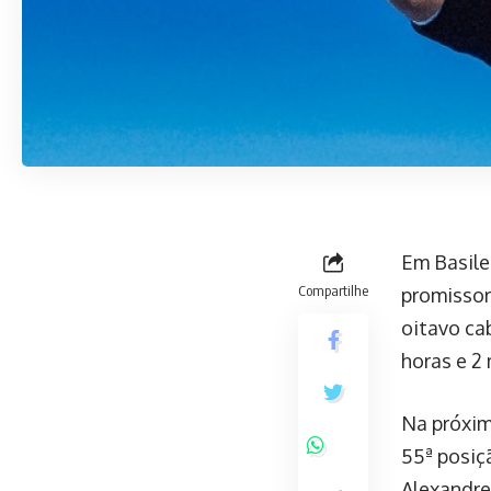
Em Basile
Compartilhe
promissor
oitavo ca
horas e 2 
Na próxim
55ª posiç
Alexandre