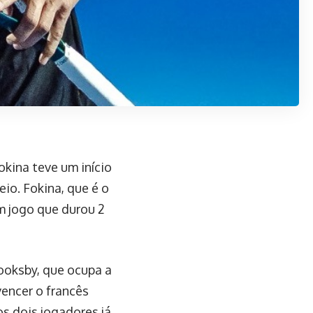
okina teve um início
io. Fokina, que é o
m jogo que durou 2
ooksby, que ocupa a
vencer o francês
os dois jogadores já