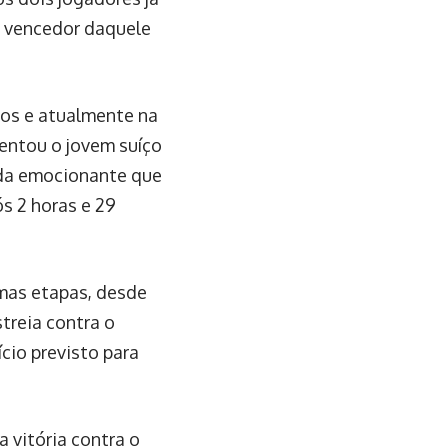
u vencedor daquele
nos e atualmente na
entou o jovem suíço
ida emocionante que
ós 2 horas e 29
imas etapas, desde
streia contra o
ício previsto para
 vitória contra o