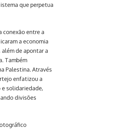
sistema que perpetua
a conexão entre a
iticaram a economia
, além de apontar a
nça. Também
a Palestina. Através
rtejo enfatizou a
 e solidariedade,
tando divisões
fotográfico