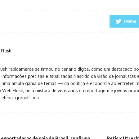
Twitter
 Flush
sh rapidamente se firmou no cenário digital como um destacado port
 informações precisas e atualizadas.Nascido da visão de jornalistas 
ça uma ampla gama de temas — da política e economia ao entreteni
o Web Flush, uma mistura de veteranos da reportagem e jovens pro
elência jornalística.
 exportadoras de soja do Brasil, confirma
Betis x Utrec