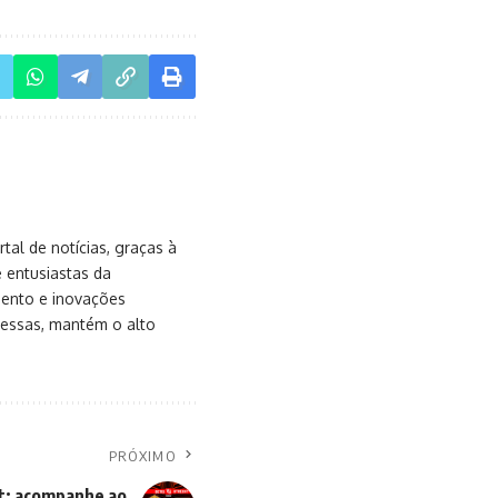
al de notícias, graças à
e entusiastas da
mento e inovações
messas, mantém o alto
PRÓXIMO
ht: acompanhe ao