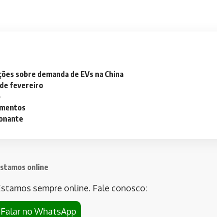
ações sobre demanda de EVs na China
 de fevereiro
o
lementos
ionante
stamos online
stamos sempre online. Fale conosco:
Falar no WhatsApp