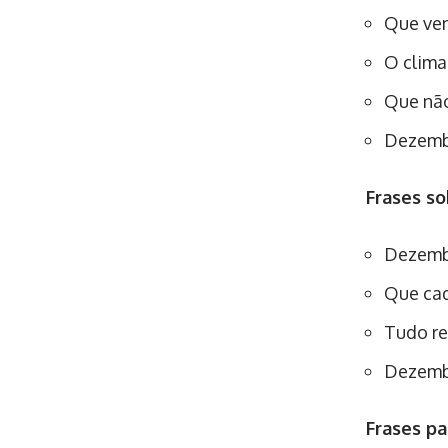
Que ven
O clima
Que não
Dezemb
Frases s
Dezembr
Que cad
Tudo re
Dezembr
Frases pa