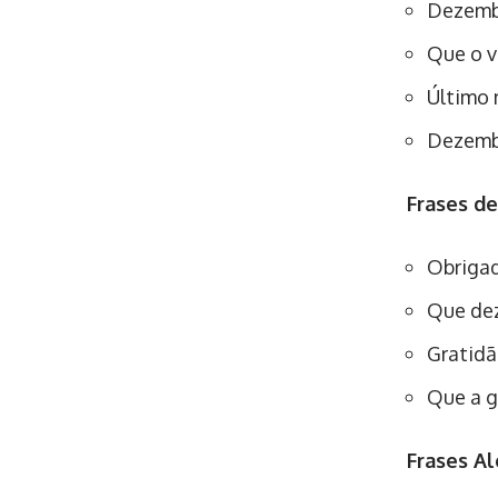
Dezembr
Que o v
Último 
Dezembr
Frases d
Obrigad
Que dez
Gratidã
Que a g
Frases Al