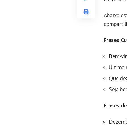
Abaixo es
compartil
Frases Cu
Bem-vin
Último 
Que dez
Seja be
Frases d
Dezembr