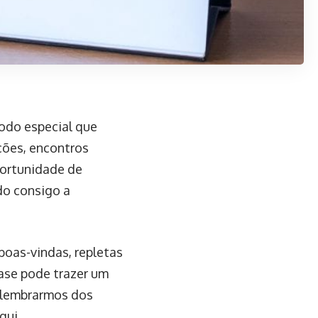
odo especial que
ações, encontros
portunidade de
do consigo a
oas-vindas, repletas
rase pode trazer um
 lembrarmos dos
qui.