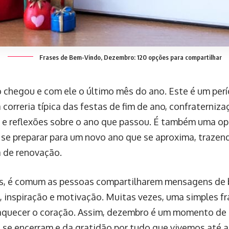
Frases de Bem-Vindo, Dezembro: 120 opções para compartilhar
chegou e com ele o último mês do ano. Este é um perí
correria típica das festas de fim de ano, confraterniz
s e reflexões sobre o ano que passou. É também uma o
e se preparar para um novo ano que se aproxima, trazen
 de renovação.
, é comum as pessoas compartilharem mensagens de b
a, inspiração e motivação. Muitas vezes, uma simples f
 aquecer o coração. Assim, dezembro é um momento de
e se encerram e da gratidão por tudo que vivemos até a