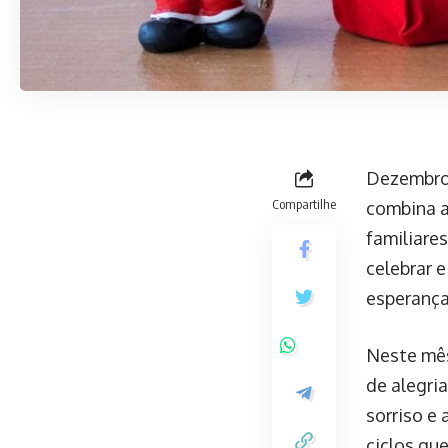
Dezembro 
Compartilhe
combina a 
familiare
celebrar 
esperança
Neste mês
de alegri
sorriso e
ciclos qu