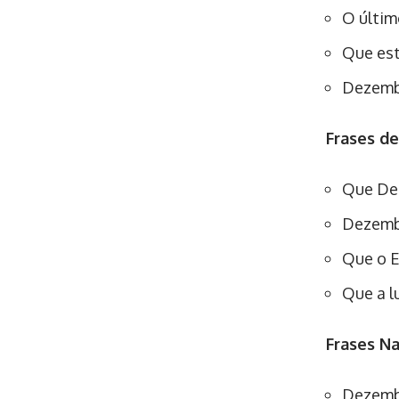
O últim
Que est
Dezembr
Frases de
Que Deu
Dezembr
Que o E
Que a l
Frases Na
Dezembr