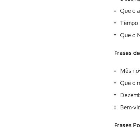
Que o a
Tempo d
Que o N
Frases d
Mês nov
Que o m
Dezembr
Bem-vin
Frases Po