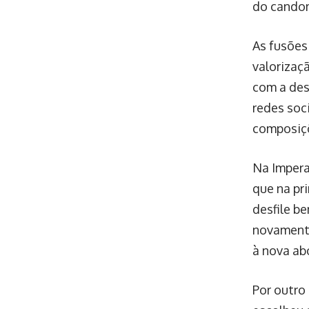
do candom
As fusões
valorizaç
com a des
redes soc
composiçõ
Na Impera
que na pr
desfile b
novamente
à nova a
Por outro