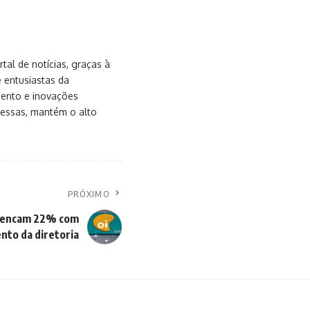
al de notícias, graças à
e entusiastas da
mento e inovações
messas, mantém o alto
PRÓXIMO
spencam 22% com
nto da diretoria