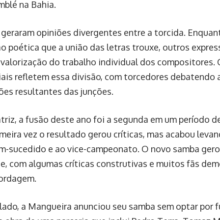
blé na Bahia.
 geraram opiniões divergentes entre a torcida. Enquan
ão poética que a união das letras trouxe, outros expr
valorização do trabalho individual dos compositores.
iais refletem essa divisão, com torcedores debatendo 
es resultantes das junções.
triz, a fusão deste ano foi a segunda em um período d
imeira vez o resultado gerou críticas, mas acabou leva
em-sucedido e ao vice-campeonato. O novo samba gero
, com algumas críticas construtivas e muitos fãs de
bordagem.
 lado, a Mangueira anunciou seu samba sem optar por f