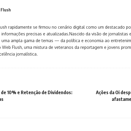
 Flush
sh rapidamente se firmou no cenário digital como um destacado port
 informações precisas e atualizadas.Nascido da visão de jornalistas 
ça uma ampla gama de temas — da política e economia ao entreteni
o Web Flush, uma mistura de veteranos da reportagem e jovens pro
elência jornalística.
 de 10% e Retenção de Dividendos:
Ações da Oi de
as
afastame