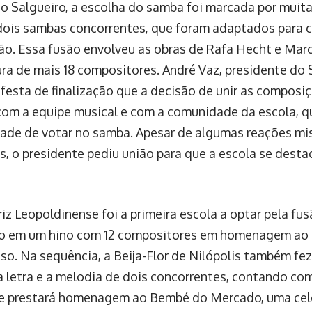
o Salgueiro, a escolha do samba foi marcada por muita
dois sambas concorrentes, que foram adaptados para c
o. Essa fusão envolveu as obras de Rafa Hecht e Ma
ura de mais 18 compositores. André Vaz, presidente do S
 festa de finalização que a decisão de unir as compos
com a equipe musical e com a comunidade da escola, q
ade de votar no samba. Apesar de algumas reações mis
s, o presidente pediu união para que a escola se dest
riz Leopoldinense foi a primeira escola a optar pela fu
o em um hino com 12 compositores em homenagem ao 
o. Na sequência, a Beija-Flor de Nilópolis também fez
a letra e a melodia de dois concorrentes, contando com
 prestará homenagem ao Bembé do Mercado, uma cele