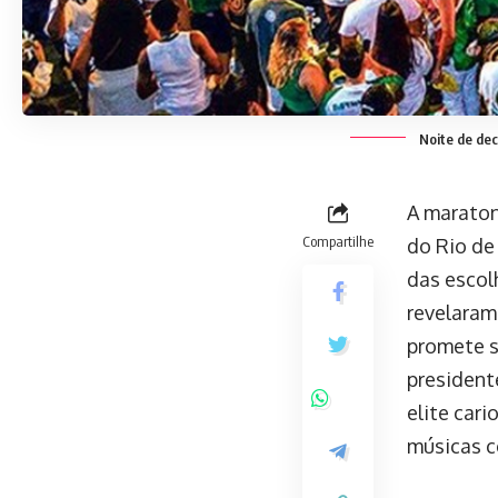
Noite de dec
A maraton
Compartilhe
do Rio de
das escol
revelaram
promete s
presidente
elite car
músicas c