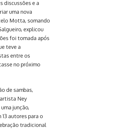
s discussões e a
riar uma nova
rcelo Motta, somando
algueiro, explicou
ições foi tomada após
ue teve a
tas entre os
acasse no próximo
são de sambas,
artista Ney
 uma junção,
 13 autores para o
bração tradicional