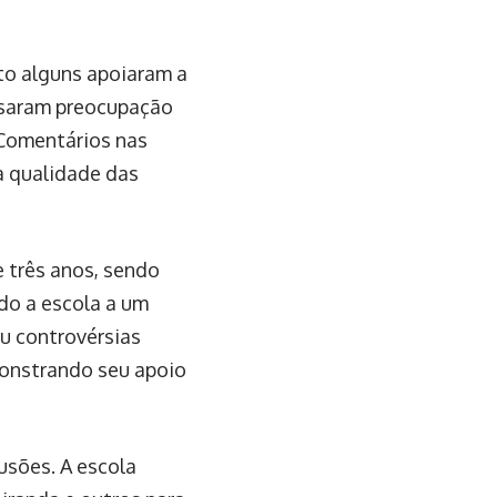
to alguns apoiaram a
essaram preocupação
 Comentários nas
a qualidade das
e três anos, sendo
ndo a escola a um
u controvérsias
monstrando seu apoio
usões. A escola