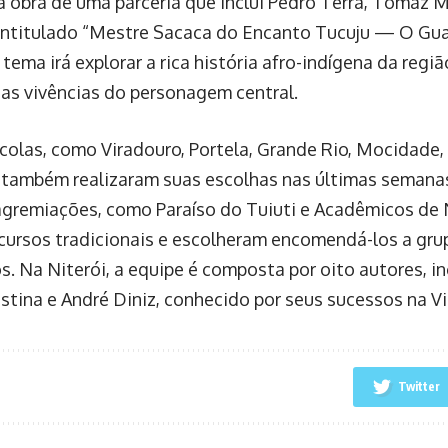
a obra de uma parceria que inclui Pedro Terra, Tomaz M
intitulado “Mestre Sacaca do Encanto Tucuju — O Gu
tema irá explorar a rica história afro-indígena da regiã
as vivências do personagem central.
colas, como Viradouro, Portela, Grande Rio, Mocidade, 
, também realizaram suas escolhas nas últimas semanas
gremiações, como Paraíso do Tuiuti e Acadêmicos de 
cursos tradicionais e escolheram encomendá-los a gr
. Na Niterói, a equipe é composta por oito autores, in
stina e André Diniz, conhecido por seus sucessos na Vil
Twitter