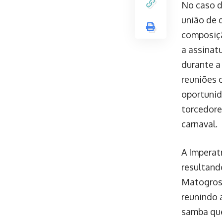
No caso d
união de 
composiçã
a assinat
durante a
reuniões 
oportunid
torcedore
carnaval.
A Imperat
resultand
Matogross
reunindo 
samba que