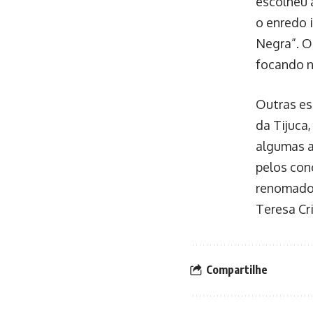
escolheu 
o enredo 
Negra”. O 
focando n
Outras es
da Tijuca
algumas a
pelos con
renomados
Teresa Cri
Compartilhe